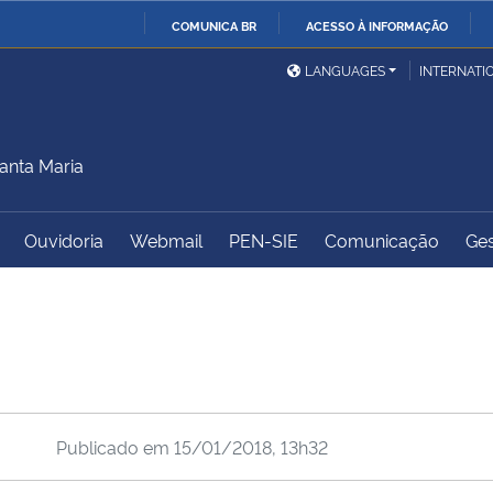
COMUNICA BR
ACESSO À INFORMAÇÃO
Ministério da Defesa
Ministério das Relações
Mini
IR
LANGUAGES
INTERNATI
Exteriores
PARA
O
Ministério da Cidadania
Ministério da Saúde
Mini
CONTEÚDO
anta Maria
Ouvidoria
Webmail
PEN-SIE
Comunicação
Ges
Ministério do
Controladoria-Geral da
Mini
Desenvolvimento Regional
União
Famí
Hum
Advocacia-Geral da União
Banco Central do Brasil
Plan
Publicado em
15/01/2018, 13h32