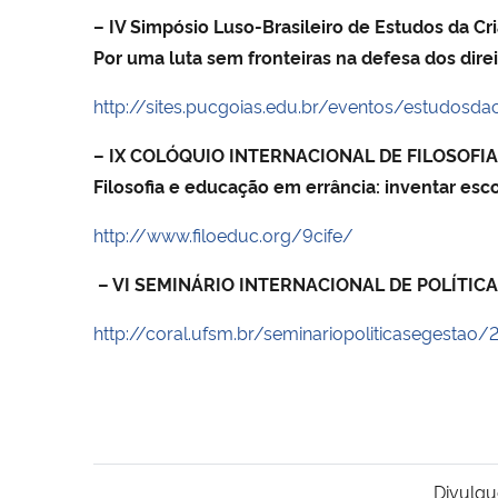
– IV Simpósio Luso-Brasileiro de Estudos da Cr
Por uma luta sem fronteiras na defesa dos direi
http://sites.pucgoias.edu.br/eventos/estudosda
– IX COLÓQUIO INTERNACIONAL DE FILOSOFI
Filosofia e educação em errância: inventar esco
http://www.filoeduc.org/9cife/
– VI SEMINÁRIO INTERNACIONAL DE POLÍTIC
http://coral.ufsm.br/seminariopoliticasegestao/
Divulgu