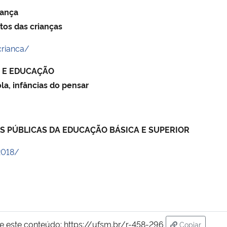
iança
tos das crianças
crianca/
A E EDUCAÇÃO
la, infâncias do pensar
AS PÚBLICAS DA EDUCAÇÃO BÁSICA E SUPERIOR
2018/
e este conteúdo:
https://ufsm.br/r-458-296
Copiar