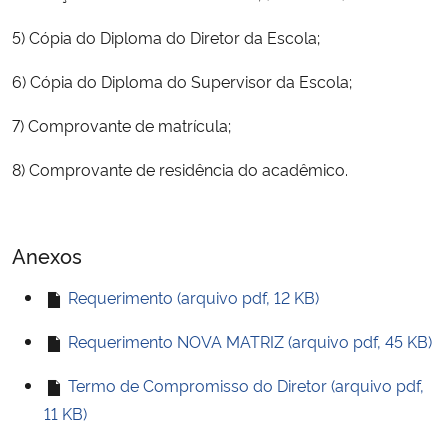
5) Cópia do Diploma do Diretor da Escola;
Secretaria-Geral
6) Cópia do Diploma do Supervisor da Escola;
Secretaria de Governo
7) Comprovante de matrícula;
Gabinete de Segurança Institucional
8) Comprovante de residência do acadêmico.
Advocacia-Geral da União
Anexos
Banco Central do Brasil
Requerimento (arquivo pdf, 12 KB)
Planalto
Requerimento NOVA MATRIZ (arquivo pdf, 45 KB)
Termo de Compromisso do Diretor (arquivo pdf,
11 KB)