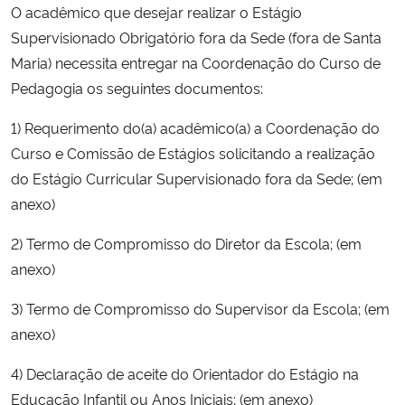
O acadêmico que desejar realizar o Estágio
Ministério da Cidadania
Supervisionado Obrigatório fora da Sede (fora de Santa
Maria) necessita entregar na Coordenação do Curso de
Ministério da Saúde
Pedagogia os seguintes documentos:
Ministério de Minas e Energia
1) Requerimento do(a) acadêmico(a) a Coordenação do
Curso e Comissão de Estágios solicitando a realização
Ministério da Ciência, Tecnologia, Inovações e Comunicações
do Estágio Curricular Supervisionado fora da Sede; (em
anexo)
Ministério do Meio Ambiente
2) Termo de Compromisso do Diretor da Escola; (em
Ministério do Turismo
anexo)
Ministério do Desenvolvimento Regional
3) Termo de Compromisso do Supervisor da Escola; (em
anexo)
Controladoria-Geral da União
4) Declaração de aceite do Orientador do Estágio na
Educação Infantil ou Anos Iniciais; (em anexo)
Ministério da Mulher, da Família e dos Direitos Humanos