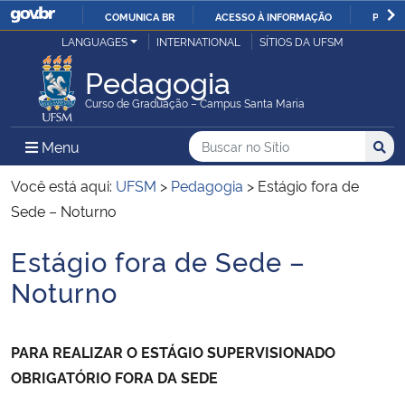
COMUNICA BR
ACESSO À INFORMAÇÃO
PARTI
Casa Civil
LANGUAGES
INTERNATIONAL
SÍTIOS DA UFSM
IR
PARA
Pedagogia
Ministério da Justiça e Segurança Pública
O
Curso de Graduação – Campus Santa Maria
CONTEÚDO
Ministério da Defesa
Buscar no no Sítio
Busca
Busca:
Menu Principal do Sítio
Menu
Busc
Ministério das Relações Exteriores
Você está aqui:
UFSM
>
Pedagogia
>
Estágio fora de
Sede – Noturno
Ministério da Economia
Estágio fora de Sede –
Início do conteúdo
Ministério da Infraestrutura
Noturno
Ministério da Agricultura, Pecuária e Abastecimento
PARA REALIZAR O ESTÁGIO SUPERVISIONADO
Ministério da Educação
OBRIGATÓRIO FORA DA SEDE