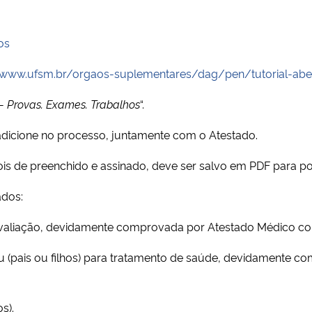
os
/www.ufsm.br/orgaos-suplementares/dag/pen/tutorial-abe
 – Provas. Exames. Trabalhos
“.
dicione no processo, juntamente com o Atestado.
s de preenchido e assinado, deve ser salvo em PDF para pod
ados:
r avaliação, devidamente comprovada por Atestado Médico co
u (pais ou filhos) para tratamento de saúde, devidamente 
s).