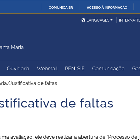
COMUNICA BR
ACESSO À INFORMAÇÃO
Ministério da Defesa
Ministério das Relações
Mini
IR
LANGUAGES
INTERNATI
Exteriores
PARA
O
Ministério da Cidadania
Ministério da Saúde
Mini
CONTEÚDO
anta Maria
Ouvidoria
Webmail
PEN-SIE
Comunicação
Ges
Ministério do
Controladoria-Geral da
Mini
Desenvolvimento Regional
União
Famí
da/Justificativa de faltas
Hum
ificativa de faltas
Advocacia-Geral da União
Banco Central do Brasil
Plan
avaliação, ele deve realizar a abertura de “Processo de jus