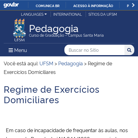
COMUNICA BR
ACESSO À INFORMAÇÃO
PARTI
Casa Civil
LANGUAGES
INTERNATIONAL
SÍTIOS DA UFSM
IR
PARA
Pedagogia
Ministério da Justiça e Segurança Pública
O
Curso de Graduação – Campus Santa Maria
CONTEÚDO
Ministério da Defesa
Buscar no no Sítio
Busca
Busca:
Menu Principal do Sítio
Menu
Busc
Ministério das Relações Exteriores
Você está aqui:
UFSM
>
Pedagogia
>
Regime de
Exercícios Domiciliares
Ministério da Economia
Regime de Exercícios
Início do conteúdo
Ministério da Infraestrutura
Domiciliares
Ministério da Agricultura, Pecuária e Abastecimento
Ministério da Educação
Em caso de incapacidade de frequentar às aulas, nos