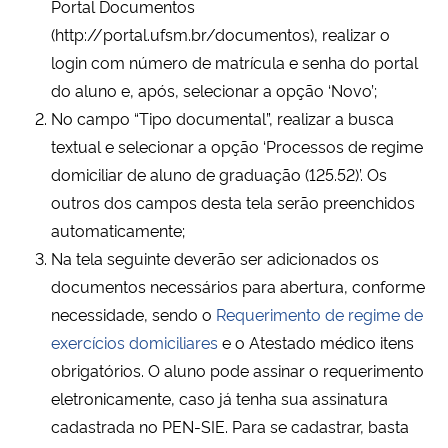
Portal Documentos
(http://portal.ufsm.br/documentos), realizar o
Secretaria-Geral
login com número de matrícula e senha do portal
do aluno e, após, selecionar a opção ‘Novo’;
Secretaria de Governo
No campo “Tipo documental”, realizar a busca
textual e selecionar a opção ‘Processos de regime
Gabinete de Segurança Institucional
domiciliar de aluno de graduação (125.52)’. Os
outros dos campos desta tela serão preenchidos
Advocacia-Geral da União
automaticamente;
Na tela seguinte deverão ser adicionados os
Banco Central do Brasil
documentos necessários para abertura, conforme
Planalto
necessidade, sendo o
Requerimento de regime de
exercícios domiciliares
e o Atestado médico itens
obrigatórios. O aluno pode assinar o requerimento
eletronicamente, caso já tenha sua assinatura
cadastrada no PEN-SIE. Para se cadastrar, basta