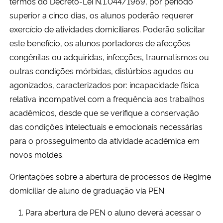
termos do Decreto-Lei N.1.044/1969, por período
Ministério da Cidadania
superior a cinco dias, os alunos poderão requerer
exercício de atividades domiciliares. Poderão solicitar
Ministério da Saúde
este benefício, os alunos portadores de afecções
congênitas ou adquiridas, infecções, traumatismos ou
Ministério de Minas e Energia
outras condições mórbidas, distúrbios agudos ou
agonizados, caracterizados por: incapacidade física
Ministério da Ciência, Tecnologia, Inovações e Comunicações
relativa incompatível com a frequência aos trabalhos
acadêmicos, desde que se verifique a conservação
Ministério do Meio Ambiente
das condições intelectuais e emocionais necessárias
para o prosseguimento da atividade acadêmica em
Ministério do Turismo
novos moldes.
Ministério do Desenvolvimento Regional
Orientações sobre a abertura de processos de Regime
domiciliar de aluno de graduação via PEN:
Controladoria-Geral da União
Para abertura de PEN o aluno deverá acessar o
Ministério da Mulher, da Família e dos Direitos Humanos