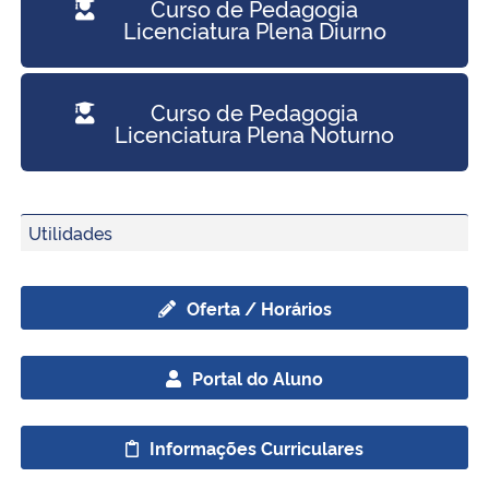
Curso de Pedagogia
Ministério da Cidadania
Licenciatura Plena Diurno
Ministério da Saúde
Curso de Pedagogia
Licenciatura Plena Noturno
Ministério de Minas e Energia
Ministério da Ciência, Tecnologia, Inovações e Comunicações
Utilidades
Ministério do Meio Ambiente
Oferta / Horários
Ministério do Turismo
Ministério do Desenvolvimento Regional
Portal do Aluno
Controladoria-Geral da União
Informações Curriculares
Ministério da Mulher, da Família e dos Direitos Humanos