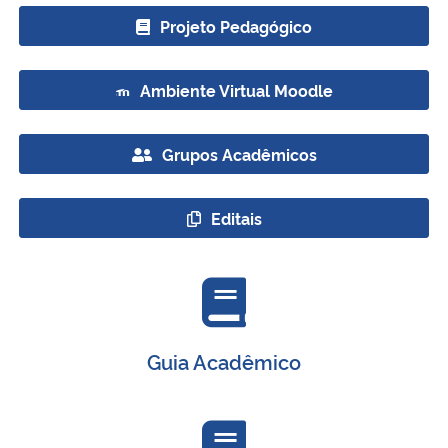
Projeto Pedagógico
Secretaria-Geral
Ambiente Virtual Moodle
Secretaria de Governo
Grupos Acadêmicos
Gabinete de Segurança Institucional
Advocacia-Geral da União
Editais
Banco Central do Brasil
Planalto
Guia Acadêmico