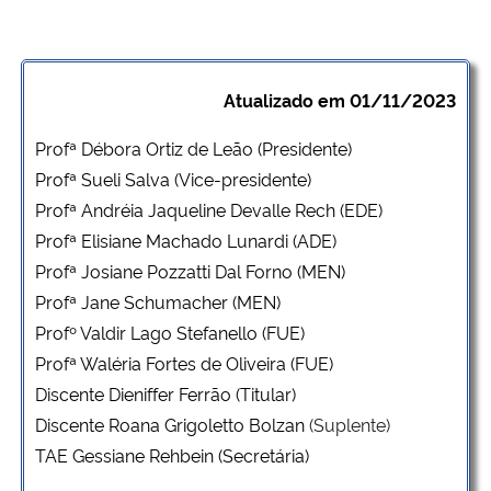
Ministério da Cidadania
Ministério da Saúde
Atualizado em 01/11/2023
Ministério de Minas e Energia
Profª Débora Ortiz de Leão (Presidente)
Profª Sueli Salva (Vice-presidente)
Ministério da Ciência, Tecnologia, Inovações e Comunicações
Profª Andréia Jaqueline Devalle Rech (EDE)
Profª Elisiane Machado Lunardi (ADE)
Ministério do Meio Ambiente
Profª Josiane Pozzatti Dal Forno (MEN)
Profª Jane Schumacher (MEN)
Ministério do Turismo
Profº Valdir Lago Stefanello (FUE)
Profª Waléria Fortes de Oliveira (FUE)
Ministério do Desenvolvimento Regional
Discente Dieniffer Ferrão (Titular)
Discente Roana Grigoletto Bolzan
(Suplente)
Controladoria-Geral da União
TAE Gessiane Rehbein (Secretária)
Ministério da Mulher, da Família e dos Direitos Humanos