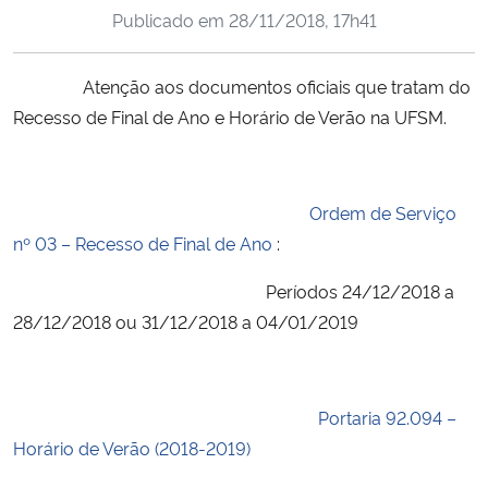
Publicado em
28/11/2018, 17h41
Ministério da Cidadania
Ministério da Saúde
Atenção aos documentos oficiais que tratam do
Recesso de Final de Ano e Horário de Verão na UFSM.
Ministério de Minas e Energia
Ministério da Ciência, Tecnologia, Inovações e Comunicações
Ordem de Serviço
nº 03 – Recesso de Final de Ano
:
Ministério do Meio Ambiente
Períodos 24/12/2018 a
Ministério do Turismo
28/12/2018 ou 31/12/2018 a 04/01/2019
Ministério do Desenvolvimento Regional
Portaria 92.094 –
Controladoria-Geral da União
Horário de Verão (2018-2019)
Ministério da Mulher, da Família e dos Direitos Humanos