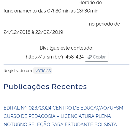
Horário de
funcionamento das 07h30min às 13h30min
Secretaria-Geral
no período de
Secretaria de Governo
24/12/2018 à 22/02/2019
Gabinete de Segurança Institucional
Divulgue este conteúdo:
https://ufsm.br/r-458-424
Copiar
Advocacia-Geral da União
para área de trans
Registrado em
NOTÍCIAS
Banco Central do Brasil
Publicações Recentes
Planalto
EDITAL Nº. 023/2024 CENTRO DE EDUCAÇÃO/UFSM
CURSO DE PEDAGOGIA – LICENCIATURA PLENA
NOTURNO SELEÇÃO PARA ESTUDANTE BOLSISTA