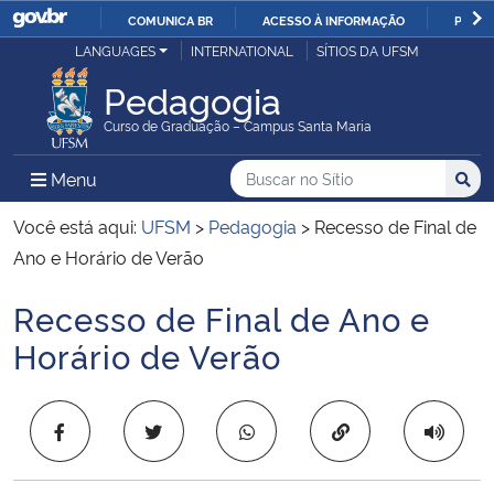
COMUNICA BR
ACESSO À INFORMAÇÃO
PARTI
Casa Civil
LANGUAGES
INTERNATIONAL
SÍTIOS DA UFSM
IR
PARA
Pedagogia
Ministério da Justiça e Segurança Pública
O
Curso de Graduação – Campus Santa Maria
CONTEÚDO
Ministério da Defesa
Buscar no no Sítio
Busca
Busca:
Menu Principal do Sítio
Menu
Busc
Ministério das Relações Exteriores
Você está aqui:
UFSM
>
Pedagogia
>
Recesso de Final de
Ano e Horário de Verão
Ministério da Economia
Recesso de Final de Ano e
Início do conteúdo
Ministério da Infraestrutura
Horário de Verão
Ministério da Agricultura, Pecuária e Abastecimento
Copiar para área 
Ministério da Educação