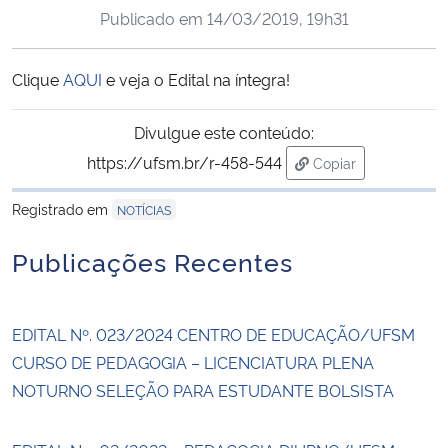
Publicado em
14/03/2019, 19h31
Ministério da Cidadania
Ministério da Saúde
Clique
AQUI
e veja o Edital na íntegra!
Ministério de Minas e Energia
Divulgue este conteúdo:
https://ufsm.br/r-458-544
Copiar
Ministério da Ciência, Tecnologia, Inovações e Comunicações
para área de trans
Registrado em
NOTÍCIAS
Ministério do Meio Ambiente
Publicações Recentes
Ministério do Turismo
EDITAL Nº. 023/2024 CENTRO DE EDUCAÇÃO/UFSM
Ministério do Desenvolvimento Regional
CURSO DE PEDAGOGIA – LICENCIATURA PLENA
NOTURNO SELEÇÃO PARA ESTUDANTE BOLSISTA
Controladoria-Geral da União
Ministério da Mulher, da Família e dos Direitos Humanos