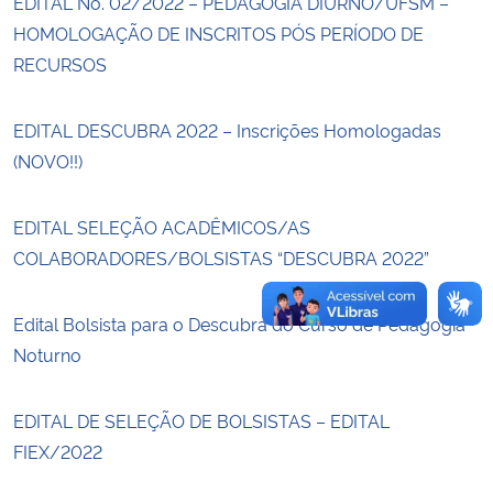
EDITAL No. 02/2022 – PEDAGOGIA DIURNO/UFSM –
HOMOLOGAÇÃO DE INSCRITOS PÓS PERÍODO DE
Secretaria-Geral
RECURSOS
Secretaria de Governo
EDITAL DESCUBRA 2022 – Inscrições Homologadas
(NOVO!!)
Gabinete de Segurança Institucional
EDITAL SELEÇÃO ACADÊMICOS/AS
Advocacia-Geral da União
COLABORADORES/BOLSISTAS “DESCUBRA 2022”
Banco Central do Brasil
Edital Bolsista para o Descubra do Curso de Pedagogia
Planalto
Noturno
EDITAL DE SELEÇÃO DE BOLSISTAS – EDITAL
FIEX/2022