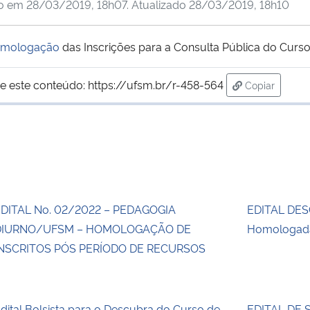
do em
28/03/2019, 18h07
. Atualizado
28/03/2019, 18h10
Homologação
das Inscrições para a Consulta Pública do Curs
e este conteúdo:
https://ufsm.br/r-458-564
Copiar
para área de
DITAL No. 02/2022 – PEDAGOGIA
EDITAL DES
DIURNO/UFSM – HOMOLOGAÇÃO DE
Homologada
NSCRITOS PÓS PERÍODO DE RECURSOS
dital Bolsista para o Descubra do Curso de
EDITAL DE 