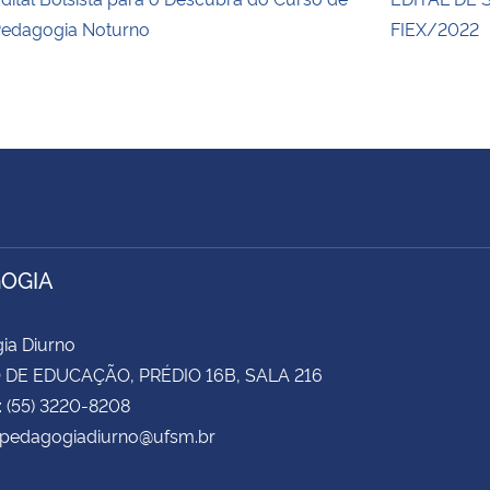
edagogia Noturno
FIEX/2022
OGIA
ia Diurno
DE EDUCAÇÃO, PRÉDIO 16B, SALA 216
: (55) 3220-8208
 cpedagogiadiurno@ufsm.br