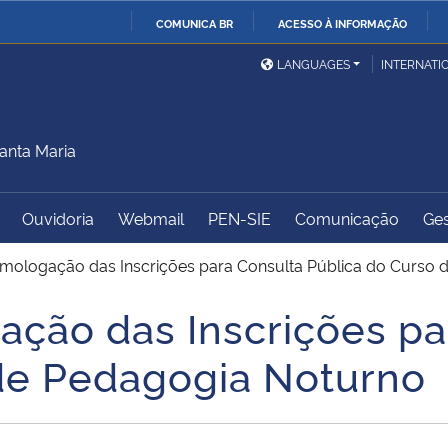
COMUNICA BR
ACESSO À INFORMAÇÃO
Ministério da Defesa
Ministério das Relações
Mini
IR
LANGUAGES
INTERNATI
Exteriores
PARA
O
Ministério da Cidadania
Ministério da Saúde
Mini
CONTEÚDO
anta Maria
Ouvidoria
Webmail
PEN-SIE
Comunicação
Ges
Ministério do
Controladoria-Geral da
Mini
Desenvolvimento Regional
União
Famí
omologação das Inscrições para Consulta Pública do Curso
Hum
ação das Inscrições pa
Advocacia-Geral da União
Banco Central do Brasil
Plan
de Pedagogia Noturno