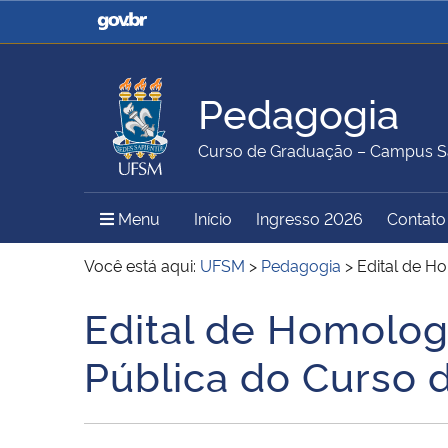
Casa Civil
Ministério da Justiça e
Segurança Pública
Pedagogia
Ministério da Agricultura,
Ministério da Educação
Curso de Graduação – Campus S
Pecuária e Abastecimento
Menu Principal do Sítio
Menu
Início
Ingresso 2026
Contato
Ministério do Meio Ambiente
Ministério do Turismo
Você está aqui:
UFSM
>
Pedagogia
>
Edital de H
Edital de Homolog
Início do conteúdo
Secretaria de Governo
Gabinete de Segurança
Pública do Curso 
Institucional