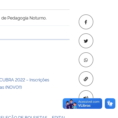
o de Pedagogia Noturno.
 transferência
Copiar para áre
CUBRA 2022 – Inscrições
s (NOVO!!)
SELEÇÃO DE BOLSISTAS – EDITAL