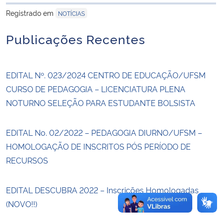
para área de trans
Registrado em
NOTÍCIAS
Secretaria-Geral
Publicações Recentes
Secretaria de Governo
EDITAL Nº. 023/2024 CENTRO DE EDUCAÇÃO/UFSM
Gabinete de Segurança Institucional
CURSO DE PEDAGOGIA – LICENCIATURA PLENA
Advocacia-Geral da União
NOTURNO SELEÇÃO PARA ESTUDANTE BOLSISTA
Banco Central do Brasil
EDITAL No. 02/2022 – PEDAGOGIA DIURNO/UFSM –
HOMOLOGAÇÃO DE INSCRITOS PÓS PERÍODO DE
Planalto
RECURSOS
EDITAL DESCUBRA 2022 – Inscrições Homologadas
(NOVO!!)