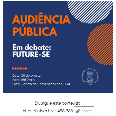
Ministério da Cidadania
Ministério da Saúde
Ministério de Minas e Energia
Ministério da Ciência, Tecnologia, Inovações e Comunicações
Ministério do Meio Ambiente
Ministério do Turismo
Ministério do Desenvolvimento Regional
Controladoria-Geral da União
Divulgue este conteúdo:
https://ufsm.br/r-458-788
Copiar
Ministério da Mulher, da Família e dos Direitos Humanos