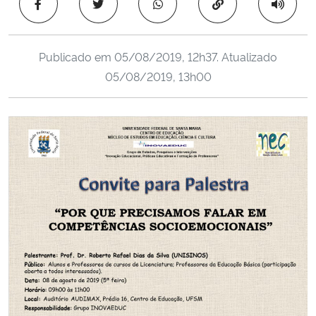
Copiar para área 
Ministério da Cidadania
Ministério da Saúde
Publicado em
05/08/2019, 12h37
. Atualizado
05/08/2019, 13h00
Ministério de Minas e Energia
Ministério da Ciência, Tecnologia, Inovações e Comunicações
Ministério do Meio Ambiente
Ministério do Turismo
Ministério do Desenvolvimento Regional
Controladoria-Geral da União
Ministério da Mulher, da Família e dos Direitos Humanos