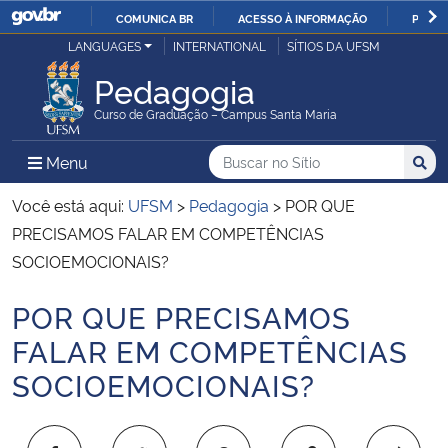
COMUNICA BR
ACESSO À INFORMAÇÃO
PARTI
Casa Civil
LANGUAGES
INTERNATIONAL
SÍTIOS DA UFSM
IR
PARA
Pedagogia
Ministério da Justiça e Segurança Pública
O
Curso de Graduação – Campus Santa Maria
CONTEÚDO
Ministério da Defesa
Buscar no no Sítio
Busca
Busca:
Menu Principal do Sítio
Menu
Busc
Ministério das Relações Exteriores
Você está aqui:
UFSM
>
Pedagogia
>
POR QUE
PRECISAMOS FALAR EM COMPETÊNCIAS
Ministério da Economia
SOCIOEMOCIONAIS?
POR QUE PRECISAMOS
Ministério da Infraestrutura
Início do conteúdo
FALAR EM COMPETÊNCIAS
Ministério da Agricultura, Pecuária e Abastecimento
SOCIOEMOCIONAIS?
Ministério da Educação