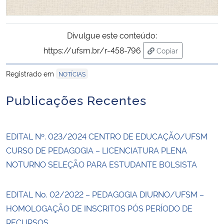
Secretaria-Geral
Divulgue este conteúdo:
https://ufsm.br/r-458-796
Secretaria de Governo
Copiar
para área de trans
Registrado em
NOTÍCIAS
Gabinete de Segurança Institucional
Publicações Recentes
Advocacia-Geral da União
Banco Central do Brasil
EDITAL Nº. 023/2024 CENTRO DE EDUCAÇÃO/UFSM
CURSO DE PEDAGOGIA – LICENCIATURA PLENA
Planalto
NOTURNO SELEÇÃO PARA ESTUDANTE BOLSISTA
EDITAL No. 02/2022 – PEDAGOGIA DIURNO/UFSM –
HOMOLOGAÇÃO DE INSCRITOS PÓS PERÍODO DE
RECURSOS