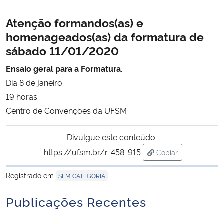
Ministério da Cidadania
Atenção formandos(as) e
homenageados(as) da formatura de
Ministério da Saúde
sábado 11/01/2020
Ministério de Minas e Energia
Ensaio geral para a Formatura.
Dia 8 de janeiro
Ministério da Ciência, Tecnologia, Inovações e Comunicações
19 horas
Centro de Convenções da UFSM
Ministério do Meio Ambiente
Divulgue este conteúdo:
Ministério do Turismo
https://ufsm.br/r-458-915
Copiar
para área de trans
Ministério do Desenvolvimento Regional
Registrado em
SEM CATEGORIA
Controladoria-Geral da União
Publicações Recentes
Ministério da Mulher, da Família e dos Direitos Humanos