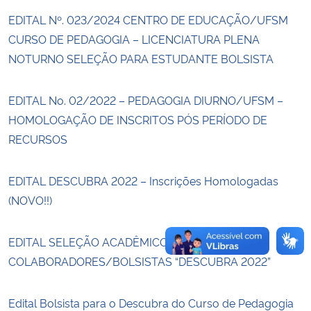
EDITAL Nº. 023/2024 CENTRO DE EDUCAÇÃO/UFSM
Secretaria-Geral
CURSO DE PEDAGOGIA – LICENCIATURA PLENA
NOTURNO SELEÇÃO PARA ESTUDANTE BOLSISTA
Secretaria de Governo
EDITAL No. 02/2022 – PEDAGOGIA DIURNO/UFSM –
Gabinete de Segurança Institucional
HOMOLOGAÇÃO DE INSCRITOS PÓS PERÍODO DE
RECURSOS
Advocacia-Geral da União
EDITAL DESCUBRA 2022 – Inscrições Homologadas
Banco Central do Brasil
(NOVO!!)
Planalto
EDITAL SELEÇÃO ACADÊMICOS/AS
COLABORADORES/BOLSISTAS “DESCUBRA 2022”
Edital Bolsista para o Descubra do Curso de Pedagogia