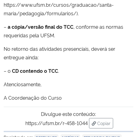
https://www.ufsm.br/cursos/graduacao/santa-
maria/pedagogia/formularios/).
Secretaria-Geral
–
a cópia/versão final do TCC
, conforme as normas
Secretaria de Governo
requeridas pela UFSM.
Gabinete de Segurança Institucional
No retorno das atividades presenciais, deverá ser
entregue ainda:
Advocacia-Geral da União
– o
CD contendo o TCC
.
Banco Central do Brasil
Atenciosamente,
Planalto
A Coordenação do Curso
Divulgue este conteúdo:
https://ufsm.br/r-458-1044
Copiar
para área de tran