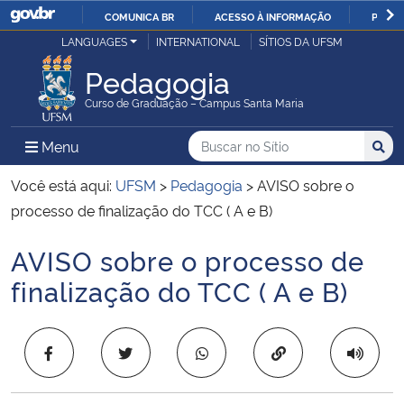
COMUNICA BR
ACESSO À INFORMAÇÃO
PARTI
Casa Civil
LANGUAGES
INTERNATIONAL
SÍTIOS DA UFSM
IR
PARA
Pedagogia
Ministério da Justiça e Segurança Pública
O
Curso de Graduação – Campus Santa Maria
CONTEÚDO
Ministério da Defesa
Buscar no no Sítio
Busca
Busca:
Menu Principal do Sítio
Menu
Busc
Ministério das Relações Exteriores
Você está aqui:
UFSM
>
Pedagogia
>
AVISO sobre o
processo de finalização do TCC ( A e B)
Ministério da Economia
AVISO sobre o processo de
Início do conteúdo
Ministério da Infraestrutura
finalização do TCC ( A e B)
Ministério da Agricultura, Pecuária e Abastecimento
Copiar para área 
Ministério da Educação