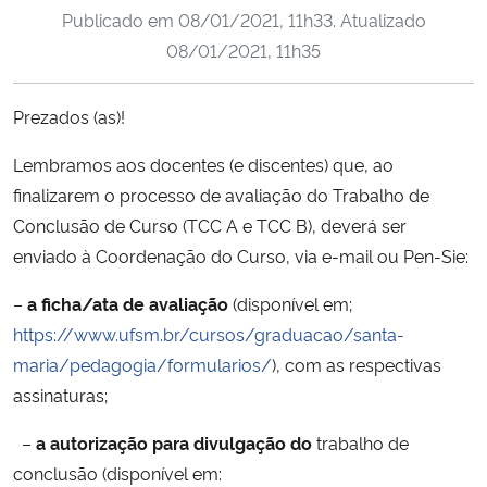
Publicado em
08/01/2021, 11h33
. Atualizado
Ministério da Cidadania
08/01/2021, 11h35
Ministério da Saúde
Prezados (as)!
Ministério de Minas e Energia
Lembramos aos docentes (e discentes) que, ao
Ministério da Ciência, Tecnologia, Inovações e Comunicações
finalizarem o processo de avaliação do Trabalho de
Conclusão de Curso (TCC A e TCC B), deverá ser
Ministério do Meio Ambiente
enviado à Coordenação do Curso, via e-mail ou Pen-Sie:
–
a ficha/ata de avaliação
(disponível em;
Ministério do Turismo
https://www.ufsm.br/cursos/graduacao/santa-
maria/pedagogia/formularios/
), com as respectivas
Ministério do Desenvolvimento Regional
assinaturas;
Controladoria-Geral da União
–
a autorização para divulgação do
trabalho de
conclusão (disponível em:
Ministério da Mulher, da Família e dos Direitos Humanos