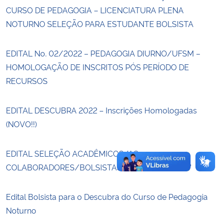
CURSO DE PEDAGOGIA – LICENCIATURA PLENA
NOTURNO SELEÇÃO PARA ESTUDANTE BOLSISTA
Secretaria-Geral
Secretaria de Governo
EDITAL No. 02/2022 – PEDAGOGIA DIURNO/UFSM –
HOMOLOGAÇÃO DE INSCRITOS PÓS PERÍODO DE
Gabinete de Segurança Institucional
RECURSOS
Advocacia-Geral da União
EDITAL DESCUBRA 2022 – Inscrições Homologadas
(NOVO!!)
Banco Central do Brasil
EDITAL SELEÇÃO ACADÊMICOS/AS
Planalto
COLABORADORES/BOLSISTAS “DESCUBRA 2022”
Edital Bolsista para o Descubra do Curso de Pedagogia
Noturno