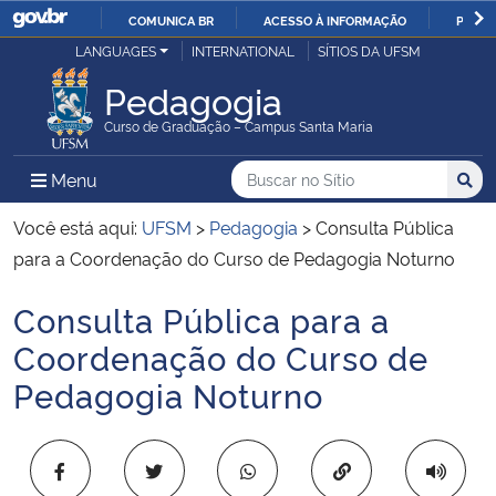
COMUNICA BR
ACESSO À INFORMAÇÃO
PARTI
Casa Civil
LANGUAGES
INTERNATIONAL
SÍTIOS DA UFSM
IR
PARA
Pedagogia
Ministério da Justiça e Segurança Pública
O
Curso de Graduação – Campus Santa Maria
CONTEÚDO
Ministério da Defesa
Buscar no no Sítio
Busca
Busca:
Menu Principal do Sítio
Menu
Busc
Ministério das Relações Exteriores
Você está aqui:
UFSM
>
Pedagogia
>
Consulta Pública
para a Coordenação do Curso de Pedagogia Noturno
Ministério da Economia
Consulta Pública para a
Início do conteúdo
Ministério da Infraestrutura
Coordenação do Curso de
Pedagogia Noturno
Ministério da Agricultura, Pecuária e Abastecimento
Ministério da Educação
Copiar para área 