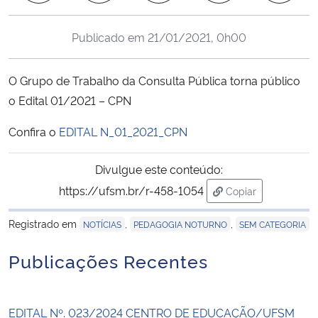
Ministério da Cidadania
Publicado em
21/01/2021, 0h00
Ministério da Saúde
O Grupo de Trabalho da Consulta Pública torna público
Ministério de Minas e Energia
o Edital 01/2021 – CPN
Ministério da Ciência, Tecnologia, Inovações e Comunicações
Confira o
EDITAL N_01_2021_CPN
Ministério do Meio Ambiente
Divulgue este conteúdo:
https://ufsm.br/r-458-1054
Copiar
Ministério do Turismo
para área de tran
Registrado em
,
,
NOTÍCIAS
PEDAGOGIA NOTURNO
SEM CATEGORIA
Ministério do Desenvolvimento Regional
Publicações Recentes
Controladoria-Geral da União
EDITAL Nº. 023/2024 CENTRO DE EDUCAÇÃO/UFSM
Ministério da Mulher, da Família e dos Direitos Humanos