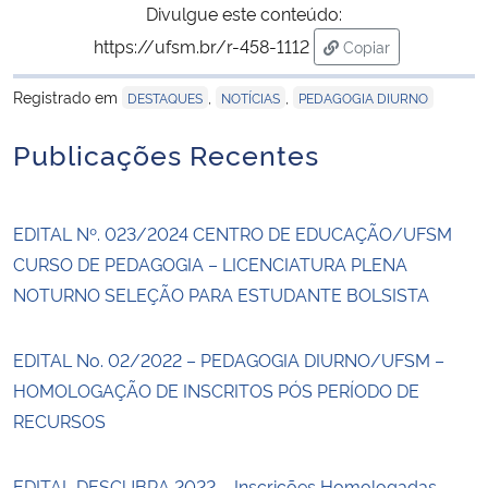
Divulgue este conteúdo:
https://ufsm.br/r-458-1112
Copiar
Secretaria-Geral
para área de trans
Registrado em
,
,
DESTAQUES
NOTÍCIAS
PEDAGOGIA DIURNO
Secretaria de Governo
Publicações Recentes
Gabinete de Segurança Institucional
Advocacia-Geral da União
EDITAL Nº. 023/2024 CENTRO DE EDUCAÇÃO/UFSM
CURSO DE PEDAGOGIA – LICENCIATURA PLENA
Banco Central do Brasil
NOTURNO SELEÇÃO PARA ESTUDANTE BOLSISTA
Planalto
EDITAL No. 02/2022 – PEDAGOGIA DIURNO/UFSM –
HOMOLOGAÇÃO DE INSCRITOS PÓS PERÍODO DE
RECURSOS
EDITAL DESCUBRA 2022 – Inscrições Homologadas