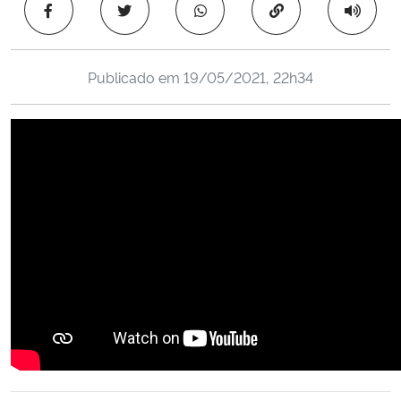
Copiar para área 
Ministério da Cidadania
Ministério da Saúde
Publicado em
19/05/2021, 22h34
Ministério de Minas e Energia
Ministério da Ciência, Tecnologia, Inovações e Comunicações
Ministério do Meio Ambiente
Ministério do Turismo
Ministério do Desenvolvimento Regional
Controladoria-Geral da União
Ministério da Mulher, da Família e dos Direitos Humanos