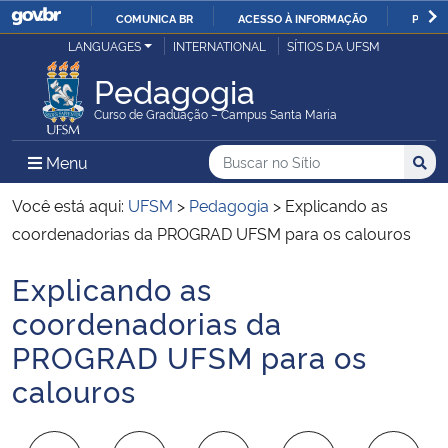
COMUNICA BR
ACESSO À INFORMAÇÃO
PARTI
Casa Civil
LANGUAGES
INTERNATIONAL
SÍTIOS DA UFSM
IR
PARA
Pedagogia
Ministério da Justiça e Segurança Pública
O
Curso de Graduação – Campus Santa Maria
CONTEÚDO
Ministério da Defesa
Buscar no no Sítio
Busca
Busca:
Menu Principal do Sítio
Menu
Busc
Ministério das Relações Exteriores
Você está aqui:
UFSM
>
Pedagogia
>
Explicando as
coordenadorias da PROGRAD UFSM para os calouros
Ministério da Economia
Explicando as
Início do conteúdo
Ministério da Infraestrutura
coordenadorias da
PROGRAD UFSM para os
Ministério da Agricultura, Pecuária e Abastecimento
calouros
Ministério da Educação