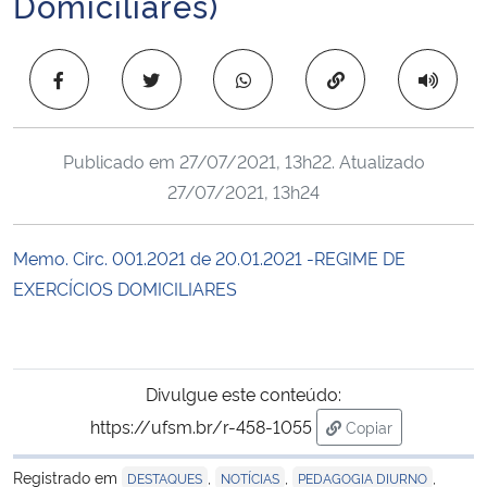
Domiciliares)
Ministério da Cidadania
Copiar para área 
Ministério da Saúde
Ministério de Minas e Energia
Publicado em
27/07/2021, 13h22
. Atualizado
27/07/2021, 13h24
Ministério da Ciência, Tecnologia, Inovações e Comunicações
Ministério do Meio Ambiente
Memo. Circ. 001.2021 de 20.01.2021 -REGIME DE
EXERCÍCIOS DOMICILIARES
Ministério do Turismo
Ministério do Desenvolvimento Regional
Divulgue este conteúdo:
Controladoria-Geral da União
https://ufsm.br/r-458-1055
Copiar
para área de tran
Registrado em
,
,
,
DESTAQUES
NOTÍCIAS
PEDAGOGIA DIURNO
Ministério da Mulher, da Família e dos Direitos Humanos