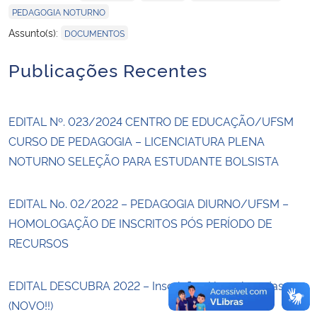
PEDAGOGIA NOTURNO
Assunto(s):
Secretaria-Geral
DOCUMENTOS
Publicações Recentes
Secretaria de Governo
Gabinete de Segurança Institucional
EDITAL Nº. 023/2024 CENTRO DE EDUCAÇÃO/UFSM
CURSO DE PEDAGOGIA – LICENCIATURA PLENA
Advocacia-Geral da União
NOTURNO SELEÇÃO PARA ESTUDANTE BOLSISTA
Banco Central do Brasil
EDITAL No. 02/2022 – PEDAGOGIA DIURNO/UFSM –
Planalto
HOMOLOGAÇÃO DE INSCRITOS PÓS PERÍODO DE
RECURSOS
EDITAL DESCUBRA 2022 – Inscrições Homologadas
(NOVO!!)