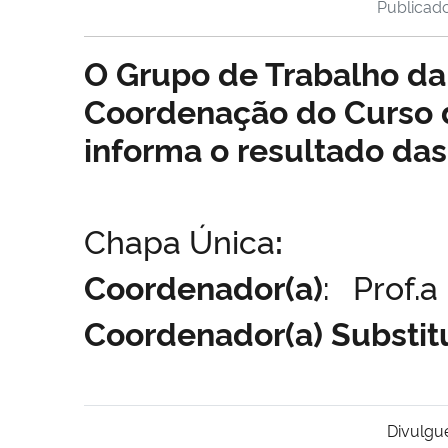
Publicad
O Grupo de Trabalho da
Coordenação do Curso d
informa o resultado das
Chapa Única
:
Coordenador(a)
: Prof.a
Coordenador(a) Substitu
Divulgu