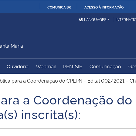
COMUNICA BR
ACESSO À INFORMAÇÃO
Ministério da Defesa
Ministério das Relações
Mini
IR
LANGUAGES
INTERNATI
Exteriores
PARA
O
Ministério da Cidadania
Ministério da Saúde
Mini
CONTEÚDO
anta Maria
Ouvidoria
Webmail
PEN-SIE
Comunicação
Ges
Ministério do
Controladoria-Geral da
Mini
Desenvolvimento Regional
União
Famí
blica para a Coordenação do CPLPN – Edital 002/2021 – Chapa
Hum
para a Coordenação do 
Advocacia-Geral da União
Banco Central do Brasil
Plan
) inscrita(s):