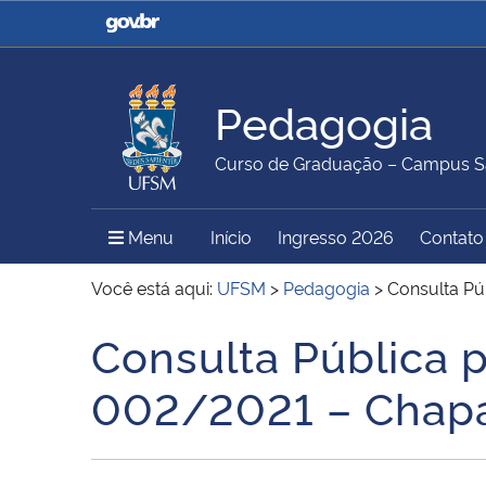
Casa Civil
Ministério da Justiça e
Segurança Pública
Pedagogia
Ministério da Agricultura,
Ministério da Educação
Curso de Graduação – Campus S
Pecuária e Abastecimento
Menu Principal do Sítio
Menu
Início
Ingresso 2026
Contato
Ministério do Meio Ambiente
Ministério do Turismo
Você está aqui:
UFSM
>
Pedagogia
>
Consulta Pú
Consulta Pública 
Início do conteúdo
Secretaria de Governo
Gabinete de Segurança
002/2021 – Chapa(s
Institucional