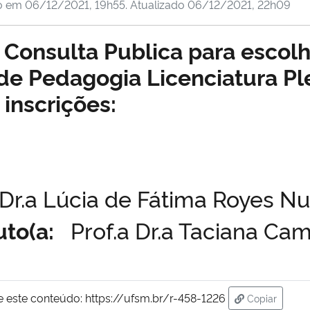
o em
06/12/2021, 19h55
. Atualizado
06/12/2021, 22h09
 Consulta Publica para escol
e Pedagogia Licenciatura Pl
 inscrições:
 Dr.a Lúcia de Fátima Royes N
to(a:
Prof.a Dr.a Taciana Ca
e este conteúdo:
https://ufsm.br/r-458-1226
Copiar