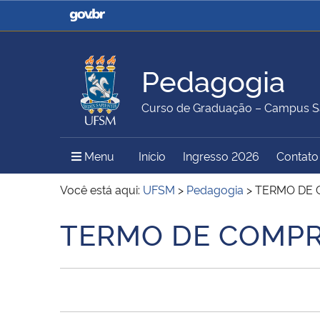
Casa Civil
Ministério da Justiça e
Segurança Pública
Pedagogia
Ministério da Agricultura,
Ministério da Educação
Curso de Graduação – Campus S
Pecuária e Abastecimento
Menu Principal do Sítio
Menu
Início
Ingresso 2026
Contato
Ministério do Meio Ambiente
Ministério do Turismo
Você está aqui:
UFSM
>
Pedagogia
>
TERMO DE 
TERMO DE COMPR
Início do conteúdo
Secretaria de Governo
Gabinete de Segurança
Institucional