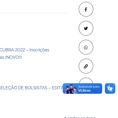
 transferência
CUBRA 2022 – Inscrições
s (NOVO!!)
Copiar para áre
SELEÇÃO DE BOLSISTAS – EDITAL
Voltar ao topo