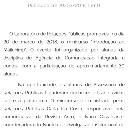
Publicado em
29/03/2018, 13h10
Ministério da Cidadania
Ministério da Saúde
O Laboratório de Relações Públicas promoveu, no dia
Ministério de Minas e Energia
20 de março de 2018, o minicurso “Introdução ao
Mailchimp”. O evento foi organizado por alunos da
Ministério da Ciência, Tecnologia, Inovações e Comunicações
disciplina de Agência de Comunicação Integrada e
contou com a participação de aproximadamente 30
Ministério do Meio Ambiente
alunos.
Ministério do Turismo
Na oportunidade, os alunos de Assessoria de
Relações Públicas I puderam conhecer e tirar dúvidas
Ministério do Desenvolvimento Regional
sobre a plataforma. O minicurso foi ministrado pelas
Relações Públicas Carla Isa Costa, responsável pela
Controladoria-Geral da União
comunicação da Revista Arco, e Ivana Cavalcante,
coordenadora do Núcleo de Divulgação Institucional do
Ministério da Mulher, da Família e dos Direitos Humanos