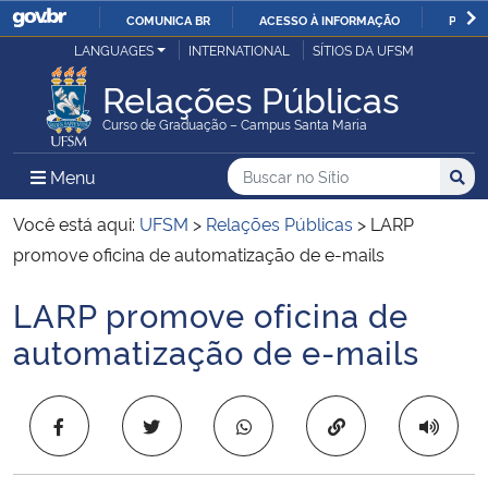
COMUNICA BR
ACESSO À INFORMAÇÃO
PARTI
Casa Civil
LANGUAGES
INTERNATIONAL
SÍTIOS DA UFSM
IR
PARA
Relações Públicas
Ministério da Justiça e Segurança Pública
O
Curso de Graduação – Campus Santa Maria
CONTEÚDO
Ministério da Defesa
Buscar no no Sítio
Busca
Busca:
Menu Principal do Sítio
Menu
Busc
Ministério das Relações Exteriores
Você está aqui:
UFSM
>
Relações Públicas
>
LARP
promove oficina de automatização de e-mails
Ministério da Economia
LARP promove oficina de
Início do conteúdo
Ministério da Infraestrutura
automatização de e-mails
Ministério da Agricultura, Pecuária e Abastecimento
Copiar para área 
Ministério da Educação