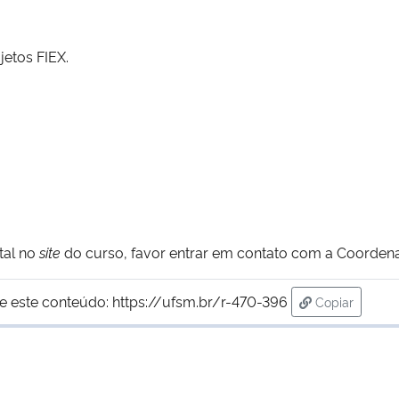
jetos FIEX.
tal no
site
do curso, favor entrar em contato com a Coorden
e este conteúdo:
https://ufsm.br/r-470-396
Copiar
para área de