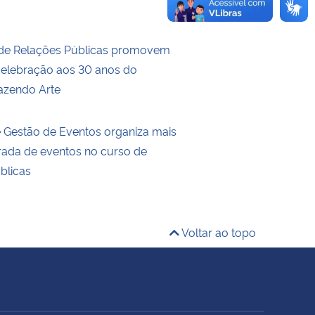
 de Relações Públicas promovem
elebração aos 30 anos do
azendo Arte
de Gestão de Eventos organiza mais
ada de eventos no curso de
blicas
Voltar ao topo