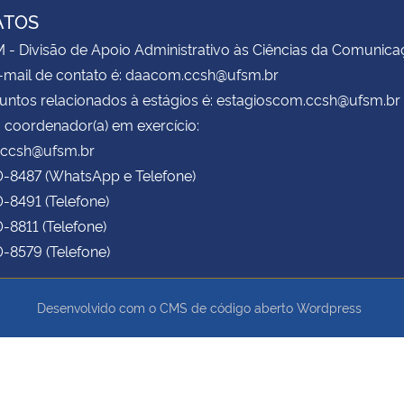
ATOS
 Divisão de Apoio Administrativo às Ciências da Comunica
-mail de contato é: daacom.ccsh@ufsm.br
untos relacionados à estágios é: estagioscom.ccsh@ufsm.br
 coordenador(a) em exercício:
.ccsh@ufsm.br
0-8487 (WhatsApp e Telefone)
0-8491 (Telefone)
0-8811 (Telefone)
0-8579 (Telefone)
Desenvolvido com o CMS de código aberto
Wordpress