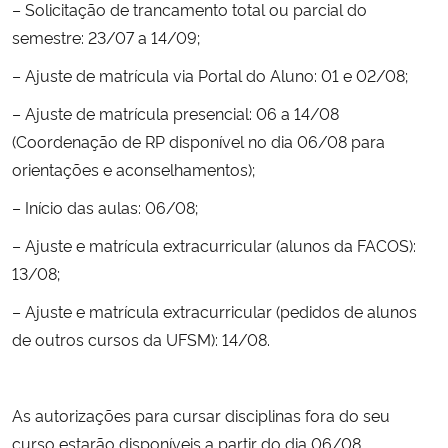
– Solicitação de trancamento total ou parcial do
semestre: 23/07 a 14/09;
Secretaria-Geral
– Ajuste de matrícula via Portal do Aluno: 01 e 02/08;
Secretaria de Governo
– Ajuste de matrícula presencial: 06 a 14/08
(Coordenação de RP disponível no dia 06/08 para
Gabinete de Segurança Institucional
orientações e aconselhamentos);
– Início das aulas: 06/08;
Advocacia-Geral da União
– Ajuste e matrícula extracurricular (alunos da FACOS):
Banco Central do Brasil
13/08;
– Ajuste e matrícula extracurricular (pedidos de alunos
Planalto
de outros cursos da UFSM): 14/08.
As autorizações para cursar disciplinas fora do seu
curso estarão disponíveis a partir do dia 06/08.