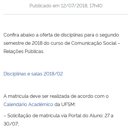
Publicado em
12/07/2018, 17h40
Ministério da Cidadania
Ministério da Saúde
Confira abaixo a oferta de disciplinas para o segundo
Ministério de Minas e Energia
semestre de 2018 do curso de Comunicação Social –
Relações Públicas.
Ministério da Ciência, Tecnologia, Inovações e Comunicações
Ministério do Meio Ambiente
Disciplinas e salas 2018/02
Ministério do Turismo
A matrícula deve ser realizada de acordo com o
Ministério do Desenvolvimento Regional
Calendário Acadêmico
da UFSM:
Controladoria-Geral da União
– Solicitação de matrícula via Portal do Aluno: 27 a
30/07;
Ministério da Mulher, da Família e dos Direitos Humanos