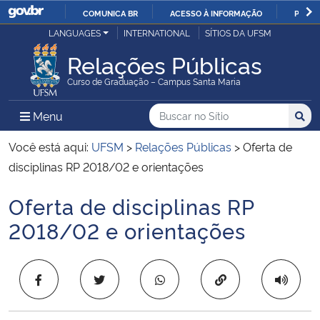
COMUNICA BR
ACESSO À INFORMAÇÃO
PARTI
Casa Civil
LANGUAGES
INTERNATIONAL
SÍTIOS DA UFSM
IR
PARA
Relações Públicas
Ministério da Justiça e Segurança Pública
O
Curso de Graduação – Campus Santa Maria
CONTEÚDO
Ministério da Defesa
Buscar no no Sítio
Busca
Busca:
Menu Principal do Sítio
Menu
Busc
Ministério das Relações Exteriores
Você está aqui:
UFSM
>
Relações Públicas
>
Oferta de
disciplinas RP 2018/02 e orientações
Ministério da Economia
Oferta de disciplinas RP
Início do conteúdo
Ministério da Infraestrutura
2018/02 e orientações
Ministério da Agricultura, Pecuária e Abastecimento
Copiar para área 
Ministério da Educação