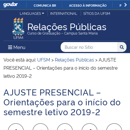
COMUNICA BR
ACESSO À INFORMAÇÃO
PARTI
Casa Civil
LANGUAGES
INTERNATIONAL
SÍTIOS DA UFSM
IR
PARA
Relações Públicas
Ministério da Justiça e Segurança Pública
O
Curso de Graduação – Campus Santa Maria
CONTEÚDO
Ministério da Defesa
Buscar no no Sítio
Busca
Busca:
Menu Principal do Sítio
Menu
Busc
Ministério das Relações Exteriores
Você está aqui:
UFSM
>
Relações Públicas
>
AJUSTE
PRESENCIAL – Orientações para o início do semestre
Ministério da Economia
letivo 2019-2
AJUSTE PRESENCIAL –
Ministério da Infraestrutura
Início do conteúdo
Orientações para o início do
Ministério da Agricultura, Pecuária e Abastecimento
semestre letivo 2019-2
Ministério da Educação