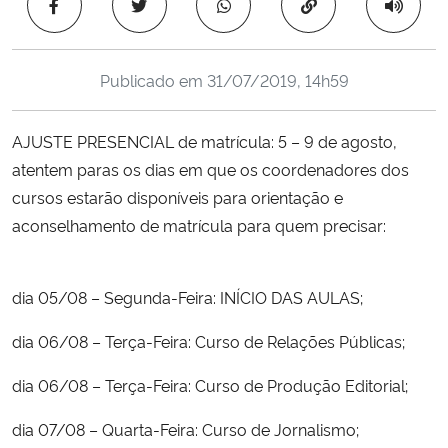
Copiar para área 
Ministério da Cidadania
Ministério da Saúde
Publicado em
31/07/2019, 14h59
Ministério de Minas e Energia
AJUSTE PRESENCIAL de matrícula: 5 – 9 de agosto,
atentem paras os dias em que os coordenadores dos
Ministério da Ciência, Tecnologia, Inovações e Comunicações
cursos estarão disponíveis para orientação e
aconselhamento de matrícula para quem precisar:
Ministério do Meio Ambiente
Ministério do Turismo
dia 05/08 – Segunda-Feira: INÍCIO DAS AULAS;
Ministério do Desenvolvimento Regional
dia 06/08 – Terça-Feira: Curso de Relações Públicas;
dia 06/08 – Terça-Feira: Curso de Produção Editorial;
Controladoria-Geral da União
dia 07/08 – Quarta-Feira: Curso de Jornalismo;
Ministério da Mulher, da Família e dos Direitos Humanos