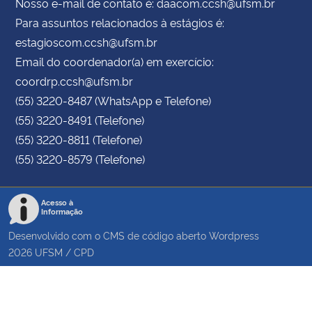
Nosso e-mail de contato é: daacom.ccsh@ufsm.br
Para assuntos relacionados à estágios é:
estagioscom.ccsh@ufsm.br
Email do coordenador(a) em exercício:
coordrp.ccsh@ufsm.br
(55) 3220-8487 (WhatsApp e Telefone)
(55) 3220-8491 (Telefone)
(55) 3220-8811 (Telefone)
(55) 3220-8579 (Telefone)
Acesso à
Informação
Desenvolvido com o CMS de código aberto
Wordpress
2026
UFSM
/
CPD