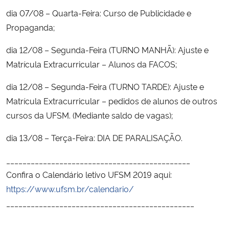
dia 07/08 – Quarta-Feira: Curso de Publicidade e
Secretaria-Geral
Propaganda;
dia 12/08 – Segunda-Feira (TURNO MANHÃ): Ajuste e
Secretaria de Governo
Matrícula Extracurricular – Alunos da FACOS;
Gabinete de Segurança Institucional
dia 12/08 – Segunda-Feira (TURNO TARDE): Ajuste e
Matrícula Extracurricular – pedidos de alunos de outros
Advocacia-Geral da União
cursos da UFSM. (Mediante saldo de vagas);
Banco Central do Brasil
dia 13/08 – Terça-Feira: DIA DE PARALISAÇÃO.
_____________________________________________
Planalto
Confira o Calendário letivo UFSM 2019 aqui:
https://www.ufsm.br/calendario/
______________________________________________