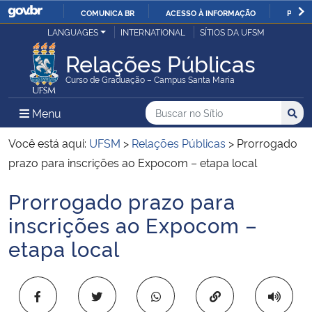
COMUNICA BR
ACESSO À INFORMAÇÃO
PARTI
Casa Civil
LANGUAGES
INTERNATIONAL
SÍTIOS DA UFSM
IR
PARA
Relações Públicas
Ministério da Justiça e Segurança Pública
O
Curso de Graduação – Campus Santa Maria
CONTEÚDO
Ministério da Defesa
Buscar no no Sítio
Busca
Busca:
Menu Principal do Sítio
Menu
Busc
Ministério das Relações Exteriores
Você está aqui:
UFSM
>
Relações Públicas
>
Prorrogado
prazo para inscrições ao Expocom – etapa local
Ministério da Economia
Prorrogado prazo para
Início do conteúdo
Ministério da Infraestrutura
inscrições ao Expocom –
etapa local
Ministério da Agricultura, Pecuária e Abastecimento
Ministério da Educação
Copiar para área 