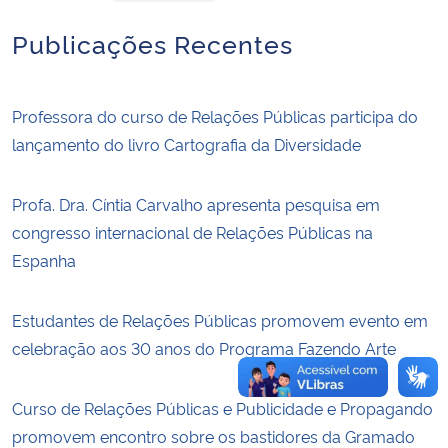
Publicações Recentes
Secretaria-Geral
Secretaria de Governo
Professora do curso de Relações Públicas participa do
lançamento do livro Cartografia da Diversidade
Gabinete de Segurança Institucional
Profa. Dra. Cíntia Carvalho apresenta pesquisa em
Advocacia-Geral da União
congresso internacional de Relações Públicas na
Espanha
Banco Central do Brasil
Planalto
Estudantes de Relações Públicas promovem evento em
celebração aos 30 anos do Programa Fazendo Arte
Curso de Relações Públicas e Publicidade e Propagando
promovem encontro sobre os bastidores da Gramado