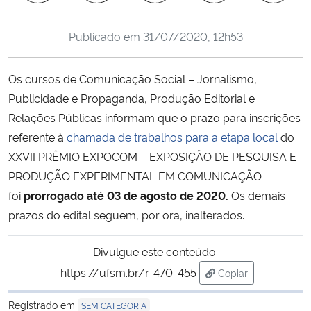
Ministério da Cidadania
Publicado em
31/07/2020, 12h53
Ministério da Saúde
Os cursos de Comunicação Social – Jornalismo,
Ministério de Minas e Energia
Publicidade e Propaganda, Produção Editorial e
Relações Públicas informam que o prazo para inscrições
Ministério da Ciência, Tecnologia, Inovações e Comunicações
referente à
chamada de trabalhos para a etapa local
do
XXVII PRÊMIO EXPOCOM – EXPOSIÇÃO DE PESQUISA E
Ministério do Meio Ambiente
PRODUÇÃO EXPERIMENTAL EM COMUNICAÇÃO
foi
prorrogado até 03 de agosto de 2020.
Os demais
Ministério do Turismo
prazos do edital seguem, por ora, inalterados.
Ministério do Desenvolvimento Regional
Divulgue este conteúdo:
Controladoria-Geral da União
https://ufsm.br/r-470-455
Copiar
para área de trans
Registrado em
SEM CATEGORIA
Ministério da Mulher, da Família e dos Direitos Humanos