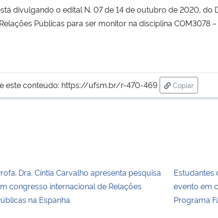
tá divulgando o edital N. 07 de 14 de outubro de 2020, do
elações Públicas para ser monitor na disciplina COM3078 – 
e este conteúdo:
https://ufsm.br/r-470-469
Copiar
para área de
rofa. Dra. Cíntia Carvalho apresenta pesquisa
Estudantes
m congresso internacional de Relações
evento em c
úblicas na Espanha
Programa F