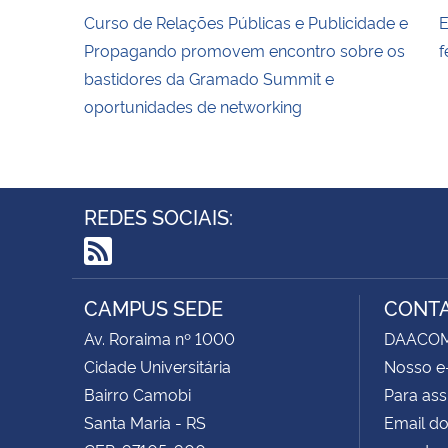
Curso de Relações Públicas e Publicidade e
E
Propagando promovem encontro sobre os
f
bastidores da Gramado Summit e
oportunidades de networking
REDES SOCIAIS:
RSS
CAMPUS SEDE
CONT
Av. Roraima nº 1000
DAACOM -
Cidade Universitária
Nosso e
Bairro Camobi
Para ass
Santa Maria - RS
Email do