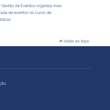
de Gestão de Eventos organiza mais
ada de eventos no curso de
blicas
Voltar ao topo
ção.