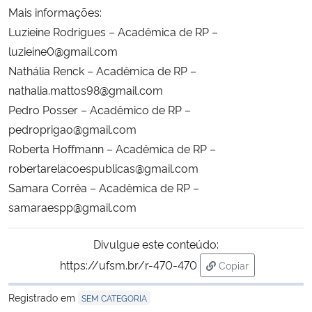
Mais informações:
Luzieine Rodrigues – Acadêmica de RP –
luzieine0@gmail.com
Nathália Renck – Acadêmica de RP –
nathalia.mattos98@gmail.com
Pedro Posser – Acadêmico de RP –
pedroprigao@gmail.com
Roberta Hoffmann – Acadêmica de RP –
robertarelacoespublicas@gmail.com
Samara Corrêa – Acadêmica de RP –
samaraespp@gmail.com
Divulgue este conteúdo:
https://ufsm.br/r-470-470
Copiar
para área de trans
Registrado em
SEM CATEGORIA