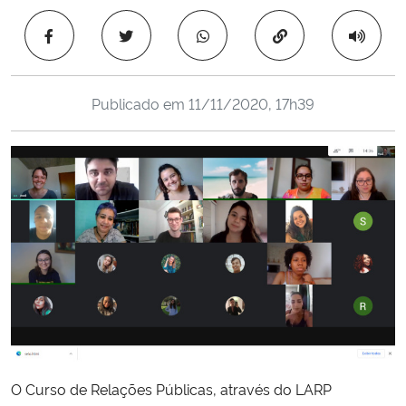
Ministério da Cidadania
Copiar para área 
Ministério da Saúde
Publicado em
11/11/2020, 17h39
Ministério de Minas e Energia
Ministério da Ciência, Tecnologia, Inovações e Comunicações
Ministério do Meio Ambiente
Ministério do Turismo
Ministério do Desenvolvimento Regional
Controladoria-Geral da União
O Curso de Relações Públicas, através do LARP
Ministério da Mulher, da Família e dos Direitos Humanos