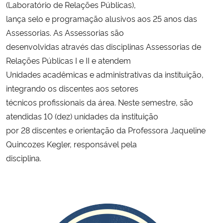
(Laboratório de Relações Públicas),
lança selo e programação alusivos aos 25 anos das
Secretaria-Geral
Assessorias. As Assessorias são
desenvolvidas através das disciplinas Assessorias de
Secretaria de Governo
Relações Públicas I e II e atendem
Unidades acadêmicas e administrativas da instituição,
Gabinete de Segurança Institucional
integrando os discentes aos setores
técnicos profissionais da área. Neste semestre, são
Advocacia-Geral da União
atendidas 10 (dez) unidades da instituição
Banco Central do Brasil
por 28 discentes e orientação da Professora Jaqueline
Quincozes Kegler, responsável pela
Planalto
disciplina.