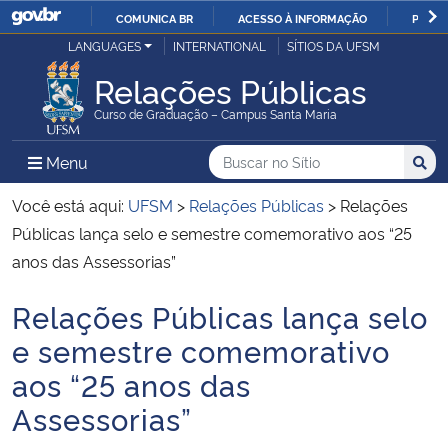
COMUNICA BR
ACESSO À INFORMAÇÃO
PARTI
Casa Civil
LANGUAGES
INTERNATIONAL
SÍTIOS DA UFSM
IR
PARA
Relações Públicas
Ministério da Justiça e Segurança Pública
O
Curso de Graduação – Campus Santa Maria
CONTEÚDO
Ministério da Defesa
Buscar no no Sítio
Busca
Busca:
Menu Principal do Sítio
Menu
Busc
Ministério das Relações Exteriores
Você está aqui:
UFSM
>
Relações Públicas
>
Relações
Públicas lança selo e semestre comemorativo aos “25
Ministério da Economia
anos das Assessorias”
Relações Públicas lança selo
Ministério da Infraestrutura
Início do conteúdo
e semestre comemorativo
Ministério da Agricultura, Pecuária e Abastecimento
aos “25 anos das
Assessorias”
Ministério da Educação