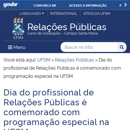
COMUNICA BR
ACESSO À INFORMAÇÃO
PARTI
Casa Civil
LANGUAGES
INTERNATIONAL
SÍTIOS DA UFSM
IR
PARA
Relações Públicas
Ministério da Justiça e Segurança Pública
O
Curso de Graduação – Campus Santa Maria
CONTEÚDO
Ministério da Defesa
Buscar no no Sítio
Busca
Busca:
Menu Principal do Sítio
Menu
Busc
Ministério das Relações Exteriores
Você está aqui:
UFSM
>
Relações Públicas
>
Dia do
profissional de Relações Públicas é comemorado com
Ministério da Economia
programação especial na UFSM
Dia do profissional de
Ministério da Infraestrutura
Início do conteúdo
Relações Públicas é
Ministério da Agricultura, Pecuária e Abastecimento
comemorado com
programação especial na
Ministério da Educação