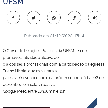
UFSM
Ministério da Cidadania
Copiar para área 
Ministério da Saúde
Ministério de Minas e Energia
Publicado em
01/12/2020, 17h14
Ministério da Ciência, Tecnologia, Inovações e Comunicações
O Curso de Relações Públicas da UFSM – sede,
Ministério do Meio Ambiente
promove a atividade alusiva ao
dia dos seus profissionais com a participação da egressa
Ministério do Turismo
Tuane Nicola, que ministrará a
palestra. O evento ocorre na próxima quarta-feira, 02 de
Ministério do Desenvolvimento Regional
dezembro, em sala virtual via
Google Meet, entre 13h30min e 15h.
Controladoria-Geral da União
Ministério da Mulher, da Família e dos Direitos Humanos