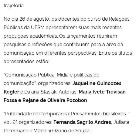
trajetória.
Secretaria-Geral
No dia 26 de agosto, os docentes do curso de Relações
Públicas da UFSM apresentarem suas mais recentes
Secretaria de Governo
produções acadêmicas. Os lançamentos reuniram
pesquisas e reflexões que contribuem para a área da
Gabinete de Segurança Institucional
comunicação em diferentes perspectivas. Entre os títulos
apresentados estão:
Advocacia-Geral da União
“Comunicação Pública: Mídia e políticas de
Banco Central do Brasil
comunicação”, organizadores:
Jaqueline Quincozes
Kegler
e Daiana Stasiak; Autoras:
Maria Ivete Trevisan
Planalto
Fossa e Rejane de Oliveira Pozobon
“Publicidade contemporânea: Pensamentos brasileiros –
vol. 2”, organizadores:
Fernanda Sagrilo Andres
, Juliana
Petermann e Mondini Ozorio de Souza;