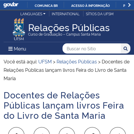
COMUNICA BR
ACESSO À INFORMAÇÃO
PARTI
Casa Civil
LANGUAGES
INTERNATIONAL
SÍTIOS DA UFSM
IR
PARA
Relações Públicas
Ministério da Justiça e Segurança Pública
O
Curso de Graduação – Campus Santa Maria
CONTEÚDO
Ministério da Defesa
Buscar no no Sítio
Busca
Busca:
Menu Principal do Sítio
Menu
Busc
Ministério das Relações Exteriores
Você está aqui:
UFSM
>
Relações Públicas
>
Docentes de
Relações Públicas lançam livros Feira do Livro de Santa
Ministério da Economia
Maria
Docentes de Relações
Ministério da Infraestrutura
Início do conteúdo
Públicas lançam livros Feira
Ministério da Agricultura, Pecuária e Abastecimento
do Livro de Santa Maria
Ministério da Educação