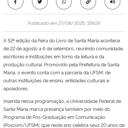
Copiar para área 
Ministério da Cidadania
Ministério da Saúde
Publicado em
27/08/2025, 15h09
Ministério de Minas e Energia
A 52ª edição da Feira do Livro de Santa Maria acontece
de 22 de agosto a 6 de setembro, reunindo comunidade,
Ministério da Ciência, Tecnologia, Inovações e Comunicações
escritores e instituições em torno da leitura e da
produção cultural. Promovido pela Prefeitura de Santa
Ministério do Meio Ambiente
Maria, o evento conta com a parceria da UFSM, de
outras instituições de ensino, entidades culturais e
Ministério do Turismo
apoiadores.
Ministério do Desenvolvimento Regional
Inserida nessa programação, a Universidade Federal de
Santa Maria marca presença também por meio do
Controladoria-Geral da União
Programa de Pós-Graduação em Comunicação
(Poscom/UFSM), que neste ano celebra seus 20 anos de
Ministério da Mulher, da Família e dos Direitos Humanos