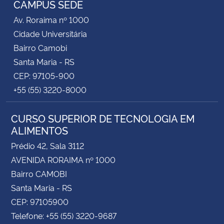
CAMPUS SEDE
Av. Roraima nº 1000
Secretaria-Geral
Cidade Universitária
Bairro Camobi
Secretaria de Governo
Santa Maria - RS
CEP: 97105-900
Gabinete de Segurança Institucional
+55 (55) 3220-8000
Advocacia-Geral da União
CURSO SUPERIOR DE TECNOLOGIA EM
ALIMENTOS
Banco Central do Brasil
Prédio 42, Sala 3112
Planalto
AVENIDA RORAIMA nº 1000
Bairro CAMOBI
Santa Maria - RS
CEP: 97105900
Telefone: +55 (55) 3220-9687