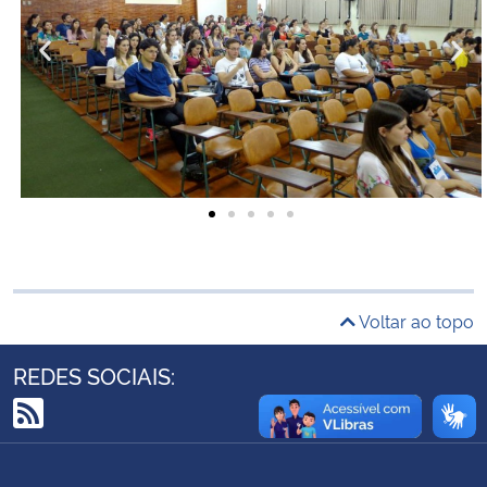
Ministério da Cidadania
Ministério da Saúde
Ministério de Minas e Energia
Ministério da Ciência, Tecnologia, Inovações e Comunicações
Ministério do Meio Ambiente
Ministério do Turismo
Voltar ao topo
Ministério do Desenvolvimento Regional
REDES SOCIAIS:
Controladoria-Geral da União
RSS
Ministério da Mulher, da Família e dos Direitos Humanos