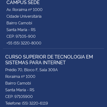
CAMPUS SEDE
Av. Roraima nº 1000
Secretaria-Geral
Cidade Universitária
Bairro Camobi
Secretaria de Governo
Santa Maria - RS
CEP: 97105-900
Gabinete de Segurança Institucional
+55 (55) 3220-8000
Advocacia-Geral da União
CURSO SUPERIOR DE TECNOLOGIA EM
SISTEMAS PARA INTERNET
Banco Central do Brasil
Prédio 70, Bloco F, Sala 309A
Planalto
Roraima nº 1000
Bairro Camobi
Santa Maria - RS
CEP: 97105900
Telefone: (55) 3220-6119