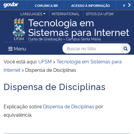
COMUNICA BR
ACESSO À INFORMAÇÃO
PARTI
Casa Civil
LANGUAGES
INTERNATIONAL
SÍTIOS DA UFSM
IR
Tecnologia em
PARA
Sistemas para Internet
Ministério da Justiça e Segurança Pública
O
Curso de Graduação – Campus Santa Maria
CONTEÚDO
Ministério da Defesa
Buscar no no Sítio
Busca
Busca:
Menu Principal do Sítio
Menu
Busc
Ministério das Relações Exteriores
Você está aqui:
UFSM
>
Tecnologia em Sistemas para
Internet
>
Dispensa de Disciplinas
Ministério da Economia
Dispensa de Disciplinas
Início do conteúdo
Ministério da Infraestrutura
Explicação sobre
Dispensa de Disciplinas
por
Ministério da Agricultura, Pecuária e Abastecimento
equivalência.
Ministério da Educação