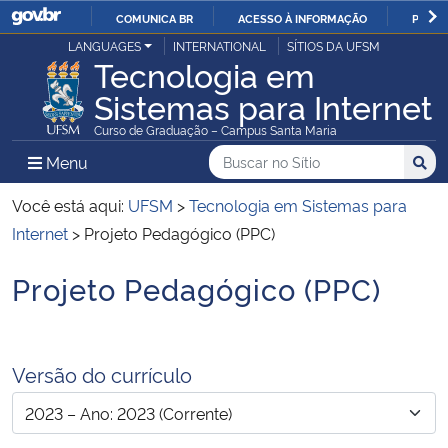
COMUNICA BR
ACESSO À INFORMAÇÃO
PARTI
Casa Civil
LANGUAGES
INTERNATIONAL
SÍTIOS DA UFSM
IR
Tecnologia em
PARA
Sistemas para Internet
Ministério da Justiça e Segurança Pública
O
Curso de Graduação – Campus Santa Maria
CONTEÚDO
Ministério da Defesa
Buscar no no Sítio
Busca
Busca:
Menu Principal do Sítio
Menu
Busc
Ministério das Relações Exteriores
Você está aqui:
UFSM
>
Tecnologia em Sistemas para
Internet
>
Projeto Pedagógico (PPC)
Ministério da Economia
Projeto Pedagógico (PPC)
Início do conteúdo
Ministério da Infraestrutura
Ministério da Agricultura, Pecuária e Abastecimento
Versão do currículo
Ministério da Educação