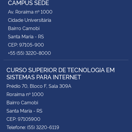
CAMPUS SEDE
Av. Roraima nº 1000
Secretaria-Geral
Cidade Universitária
Bairro Camobi
Secretaria de Governo
Santa Maria - RS
CEP: 97105-900
Gabinete de Segurança Institucional
+55 (55) 3220-8000
Advocacia-Geral da União
CURSO SUPERIOR DE TECNOLOGIA EM
SISTEMAS PARA INTERNET
Banco Central do Brasil
Prédio 70, Bloco F, Sala 309A
Planalto
Roraima nº 1000
Bairro Camobi
Santa Maria - RS
CEP: 97105900
Telefone: (55) 3220-6119