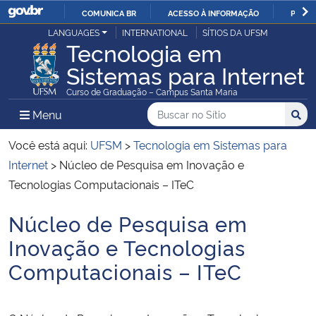
COMUNICA BR
ACESSO À INFORMAÇÃO
PARTI
Casa Civil
LANGUAGES
INTERNATIONAL
SÍTIOS DA UFSM
IR
Tecnologia em
PARA
Sistemas para Internet
Ministério da Justiça e Segurança Pública
O
Curso de Graduação – Campus Santa Maria
CONTEÚDO
Ministério da Defesa
Buscar no no Sítio
Busca
Busca:
Menu Principal do Sítio
Menu
Busc
Ministério das Relações Exteriores
Você está aqui:
UFSM
>
Tecnologia em Sistemas para
Internet
>
Núcleo de Pesquisa em Inovação e
Ministério da Economia
Tecnologias Computacionais – ITeC
Núcleo de Pesquisa em
Ministério da Infraestrutura
Início do conteúdo
Inovação e Tecnologias
Ministério da Agricultura, Pecuária e Abastecimento
Computacionais – ITeC
Ministério da Educação