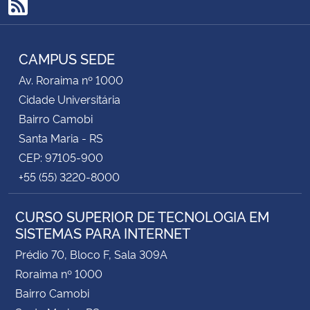
RSS
Secretaria-Geral
CAMPUS SEDE
Secretaria de Governo
Av. Roraima nº 1000
Cidade Universitária
Gabinete de Segurança Institucional
Bairro Camobi
Santa Maria - RS
Advocacia-Geral da União
CEP: 97105-900
+55 (55) 3220-8000
Banco Central do Brasil
CURSO SUPERIOR DE TECNOLOGIA EM
Planalto
SISTEMAS PARA INTERNET
Prédio 70, Bloco F, Sala 309A
Roraima nº 1000
Bairro Camobi