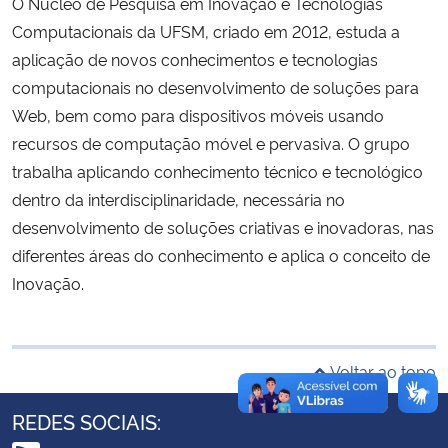
O Núcleo de Pesquisa em Inovação e Tecnologias
Ministério da Cidadania
Computacionais da UFSM, criado em 2012, estuda a
aplicação de novos conhecimentos e tecnologias
Ministério da Saúde
computacionais no desenvolvimento de soluções para
Web, bem como para dispositivos móveis usando
Ministério de Minas e Energia
recursos de computação móvel e pervasiva. O grupo
trabalha aplicando conhecimento técnico e tecnológico
Ministério da Ciência, Tecnologia, Inovações e Comunicações
dentro da interdisciplinaridade, necessária no
desenvolvimento de soluções criativas e inovadoras, nas
Ministério do Meio Ambiente
diferentes áreas do conhecimento e aplica o conceito de
Inovação.
Ministério do Turismo
Ministério do Desenvolvimento Regional
Voltar ao topo
Controladoria-Geral da União
REDES SOCIAIS:
Ministério da Mulher, da Família e dos Direitos Humanos