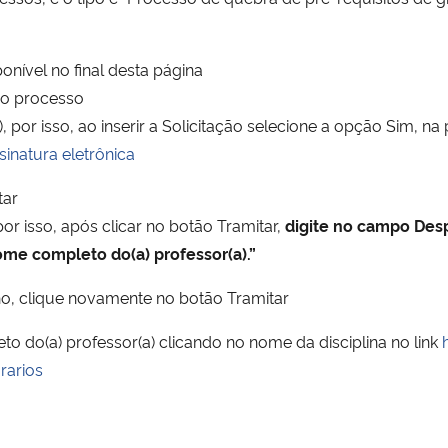
onível no final desta página
 no processo
a), por isso, ao inserir a Solicitação selecione a opção Sim,
sinatura eletrônica
tar
por isso, após clicar no botão Tramitar,
digite no campo De
nome completo do(a) professor(a).”
o, clique novamente no botão Tramitar
to do(a) professor(a) clicando no nome da disciplina no link
rarios