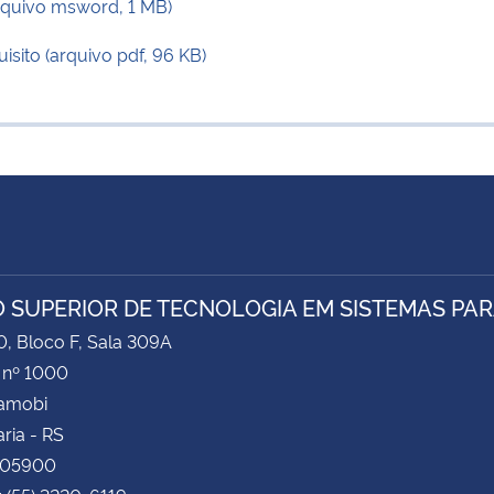
arquivo msword, 1 MB)
isito (arquivo pdf, 96 KB)
 SUPERIOR DE TECNOLOGIA EM SISTEMAS PAR
0, Bloco F, Sala 309A
 nº 1000
Camobi
ria - RS
105900