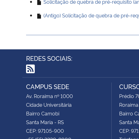
Solicitação de quebra de pré-requisito (
(Antigo) Solicitação de quebra de pré-requ
REDES SOCIAIS:
RSS
CAMPUS SEDE
CURSO
Av. Roraima nº 1000
Prédio 7
Cidade Universitária
Roraima
Bairro Camobi
Bairro 
Santa Maria - RS
Santa Ma
CEP: 97105-900
CEP: 97