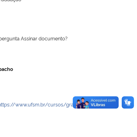
 na pergunta Assinar documento?
spacho
https://www.ufsm.br/cursos/graduacao/santa-