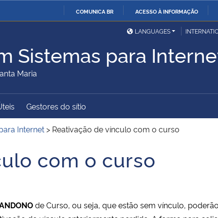
COMUNICA BR
ACESSO À INFORMAÇÃO
Ministério da Defesa
Ministério das Relações
Mini
IR
LANGUAGES
INTERNATI
Exteriores
PARA
m Sistemas para Interne
O
Ministério da Cidadania
Ministério da Saúde
Mini
CONTEÚDO
anta Maria
Úteis
Gestores do sítio
Ministério do
Controladoria-Geral da
Mini
Desenvolvimento Regional
União
Famí
ara Internet
>
Reativação de vínculo com o curso
Hum
culo com o curso
Advocacia-Geral da União
Banco Central do Brasil
Plan
ANDONO
de Curso, ou seja, que estão sem vínculo, poderão