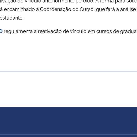
tivação do vínculo anteriormente perdido. A forma para solic
rá encaminhado à Coordenação do Curso, que fará a análise
 estudante.
D
regulamenta a reativação de vínculo em cursos de gradu