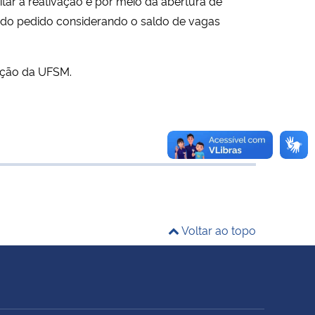
itar a reativação é por meio da abertura de
 do pedido considerando o saldo de vagas
ação da UFSM.
Voltar ao topo