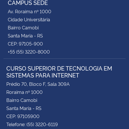
CAMPUS SEDE
Av. Roraima nº 1000
Secretaria-Geral
Cidade Universitária
Bairro Camobi
Secretaria de Governo
Santa Maria - RS
CEP: 97105-900
Gabinete de Segurança Institucional
+55 (55) 3220-8000
Advocacia-Geral da União
CURSO SUPERIOR DE TECNOLOGIA EM
SISTEMAS PARA INTERNET
Banco Central do Brasil
Prédio 70, Bloco F, Sala 309A
Planalto
Roraima nº 1000
Bairro Camobi
Santa Maria - RS
CEP: 97105900
Telefone: (55) 3220-6119