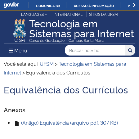
COMUNICA BR
ACESSO À INFORMAÇÃO
PARTI
Casa Civil
LANGUAGES
INTERNATIONAL
SÍTIOS DA UFSM
IR
Tecnologia em
PARA
Sistemas para Internet
Ministério da Justiça e Segurança Pública
O
Curso de Graduação – Campus Santa Maria
CONTEÚDO
Ministério da Defesa
Buscar no no Sítio
Busca
Busca:
Menu Principal do Sítio
Menu
Busc
Ministério das Relações Exteriores
Você está aqui:
UFSM
>
Tecnologia em Sistemas para
Internet
>
Equivalência dos Currículos
Ministério da Economia
Equivalência dos Currículos
Início do conteúdo
Ministério da Infraestrutura
Anexos
Ministério da Agricultura, Pecuária e Abastecimento
(Antigo) Equivalência (arquivo pdf, 307 KB)
Ministério da Educação