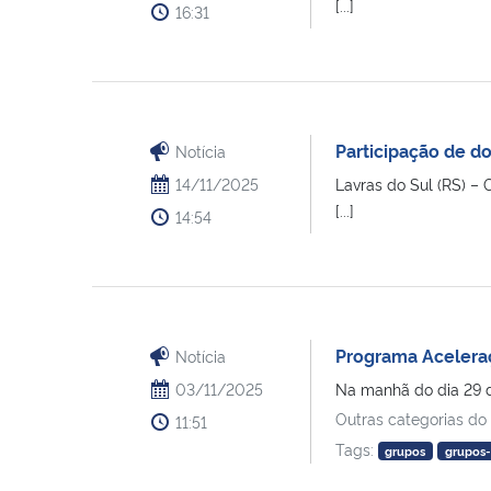
[...]
16:31
Participação de d
Notícia
14/11/2025
Lavras do Sul (RS) –
[...]
14:54
Programa Aceleraç
Notícia
03/11/2025
Na manhã do dia 29 de
Outras categorias do
11:51
Tags:
grupos
grupos-