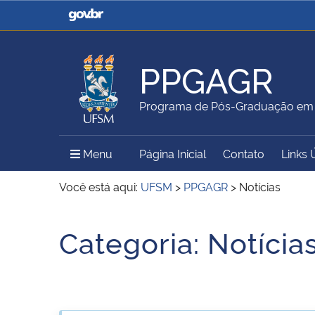
Casa Civil
Ministério da Justiça e
Segurança Pública
PPGAGR
Ministério da Agricultura,
Ministério da Educação
Programa de Pós-Graduação em
Pecuária e Abastecimento
Menu Principal do Sítio
Menu
Página Inicial
Contato
Links 
Ministério do Meio Ambiente
Ministério do Turismo
Você está aqui:
UFSM
>
PPGAGR
>
Notícias
Início do conteúdo
Categoria:
Notícia
Secretaria de Governo
Gabinete de Segurança
Institucional