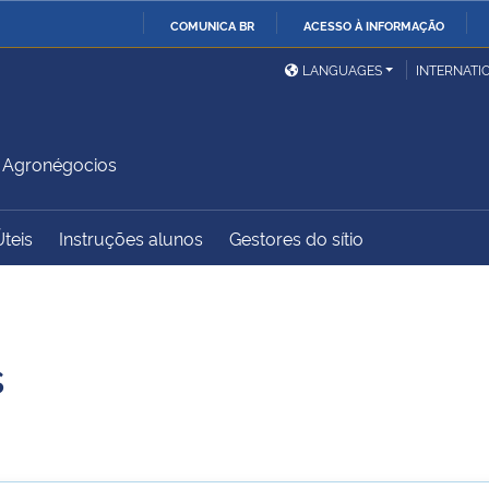
COMUNICA BR
ACESSO À INFORMAÇÃO
Ministério da Defesa
Ministério das Relações
Mini
IR
LANGUAGES
INTERNATI
Exteriores
PARA
O
Ministério da Cidadania
Ministério da Saúde
Mini
CONTEÚDO
 Agronégocios
Úteis
Instruções alunos
Gestores do sítio
Ministério do
Controladoria-Geral da
Mini
Desenvolvimento Regional
União
Famí
Hum
s
Advocacia-Geral da União
Banco Central do Brasil
Plan