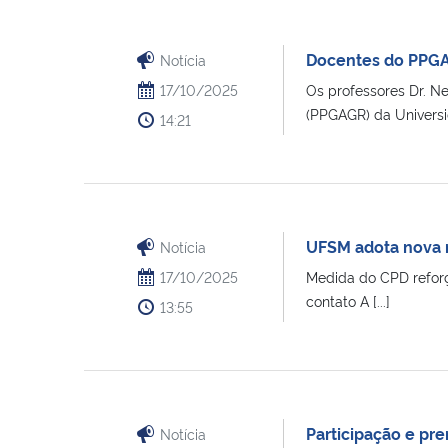
Docentes do PPGA
Notícia
17/10/2025
Os professores Dr. N
(PPGAGR) da Universid
14:21
UFSM adota nova n
Notícia
17/10/2025
Medida do CPD reforça
contato A [...]
13:55
Participação e p
Notícia