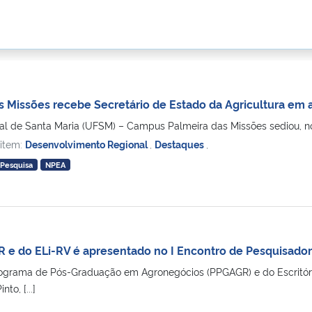
 Missões recebe Secretário de Estado da Agricultura em a
l de Santa Maria (UFSM) – Campus Palmeira das Missões sediou, no d
 item:
Desenvolvimento Regional
,
Destaques
,
Pesquisa
NPEA
 e do ELi-RV é apresentado no I Encontro de Pesquisador
grama de Pós-Graduação em Agronegócios (PPGAGR) e do Escritório 
o, [...]