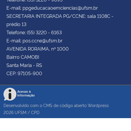
E-mail: ppgeducacaoemciencias@ufsm.br
SECRETARIA INTEGRADA PG/CCNE: sala 1108C -
prédio 13
Telefone: (55) 3220 - 6163
E-mail: pos.ccne@ufsm.br
AVENIDA RORAIMA, nº 1000
Bairro CAMOBI
Santa Maria - RS
CEP: 97105-900
Acesso à
Informação
Desenvolvido com o CMS de código aberto
Wordpress
2026
UFSM
/
CPD