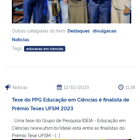
Outras categorias do item:
Destaques
,
divulgacao
,
Notícias
,
Tags:
educacao em ciencias
Notícia
12/10/2023
11:28
Tese do PPG Educação em Ciências é finalista de
Prêmio Teses UFSM 2023
Uma tese do Grupo de Pesquisa IDEIA - Educação em
Ciências (www.ufsm.br/ideia) está entre as finalistas do
Prêmio Tese UFSM - [...]