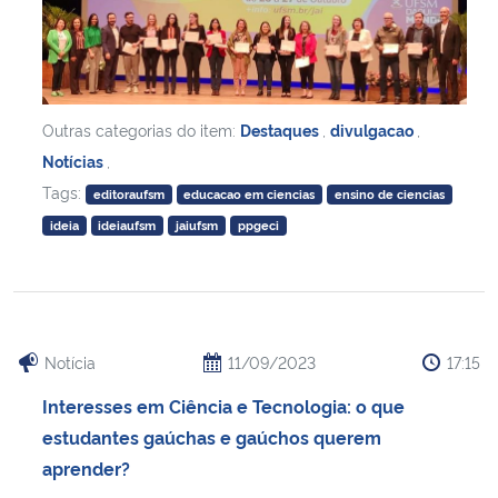
Outras categorias do item:
Destaques
,
divulgacao
,
Notícias
,
Tags:
editoraufsm
educacao em ciencias
ensino de ciencias
ideia
ideiaufsm
jaiufsm
ppgeci
Notícia
11/09/2023
17:15
Interesses em Ciência e Tecnologia: o que
estudantes gaúchas e gaúchos querem
aprender?