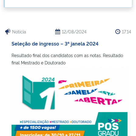
Ministério da Cidadania
Ministério da Saúde
Notícia
12/08/2024
17:14
Ministério de Minas e Energia
Seleção de ingresso – 3ª janela 2024
Ministério da Ciência, Tecnologia, Inovações e Comunicações
Resultado final dos candidatos com as notas. Resultado
final Mestrado e Doutorado
Ministério do Meio Ambiente
Ministério do Turismo
Ministério do Desenvolvimento Regional
Controladoria-Geral da União
Ministério da Mulher, da Família e dos Direitos Humanos