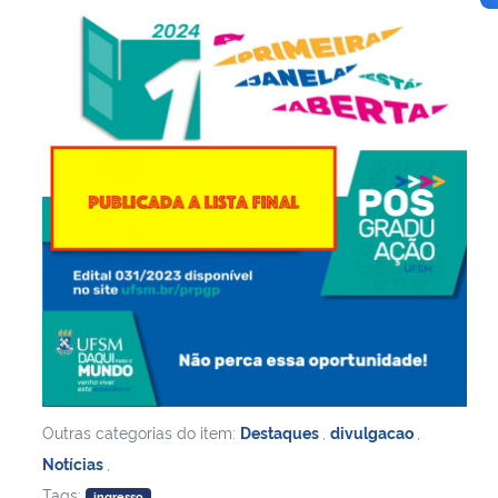
Outras categorias do item:
Destaques
,
divulgacao
,
Notícias
,
Tags:
ingresso