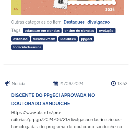
Outras categorias do item:
Destaques
,
divulgacao
,
Tags:
educacao em ciencias
ensino de ciencias
evolução
extensão
feiradolivrosm
ideiaufsm
ppgeci
todacidadeensina
Notícia
21/06/2024
13:52
DISCENTE DO PPgECi APROVADA NO
DOUTORADO SANDUÍCHE
Https://www.ufsm.br/pro-
reitorias/prpgp/2024/06/21/divulgacao-das-inscricoes-
homologadas-do-programa-de-doutorado-sanduiche-no-