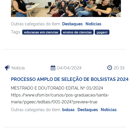
Outras categorias do item:
Destaques
,
Notícias
,
Tags:
educacao em ciencias
ensino de ciencias
ppgeci
Notícia
04/04/2024
20:33
PROCESSO AMPLO DE SELEÇÃO DE BOLSISTAS 2024
MESTRADO E DOUTORADO EDITAL Nº 01/2024
https://www.ufsm.br/cursos/pos-graduacao/santa-
maria/pgeec/editais/001-2024?preview=true
Outras categorias do item:
bolsas
,
Destaques
,
Notícias
,