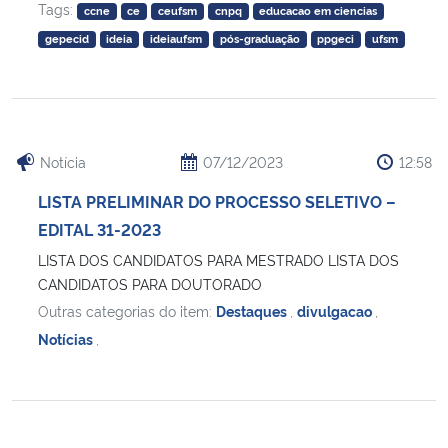
Tags:
ccne
ce
ceufsm
cnpq
educacao em ciencias
gepecid
ideia
ideiaufsm
pós-graduação
ppgeci
ufsm
Notícia
07/12/2023
12:58
LISTA PRELIMINAR DO PROCESSO SELETIVO –
EDITAL 31-2023
LISTA DOS CANDIDATOS PARA MESTRADO LISTA DOS
CANDIDATOS PARA DOUTORADO
Outras categorias do item:
Destaques
,
divulgacao
,
Notícias
,