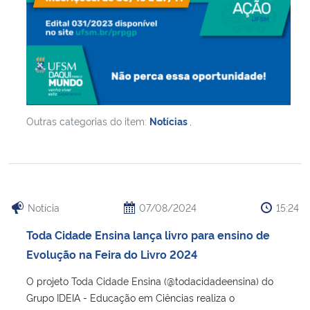
Secretaria-Geral
Secretaria de Governo
Gabinete de Segurança Institucional
Outras categorias do item:
Notícias
,
Advocacia-Geral da União
Banco Central do Brasil
Notícia
07/08/2024
15:24
Planalto
Toda Cidade Ensina lança livro para ensino de
Evolução na Feira do Livro 2024
O projeto Toda Cidade Ensina (@todacidadeensina) do
Grupo IDEIA - Educação em Ciências realiza o