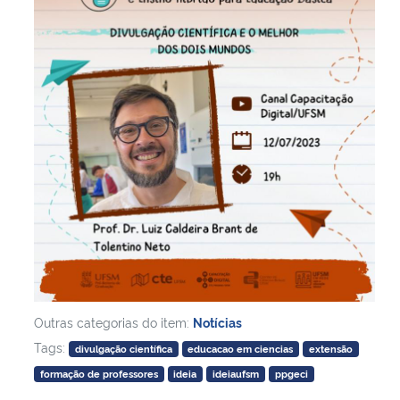
Outras categorias do item:
Notícias
Tags:
divulgação científica
educacao em ciencias
extensão
formação de professores
ideia
ideiaufsm
ppgeci