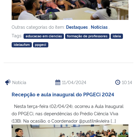
Outras categorias do item:
Destaques
,
Notícias
,
Tags:
educacao em ciencias
formação de professores
ideia
ideiaufsm
ppgeci
Notícia
11/04/2024
10:14
Recepção e aula inaugural do PPGECi 2024
Nesta terça-feira (02/04/24), ocorreu a Aula Inaugural
do PPGECi, nas dependências do Prédio Ciência Viva
(13B). Na ocasião, o Coordenador @pustilnikvieira [...]