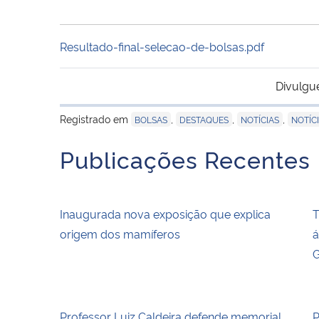
Resultado-final-selecao-de-bolsas.pdf
Divulgu
Registrado em
,
,
,
BOLSAS
DESTAQUES
NOTÍCIAS
NOTÍC
Publicações Recentes
Inaugurada nova exposição que explica
T
origem dos mamíferos
á
G
Professor Luiz Caldeira defende memorial
P