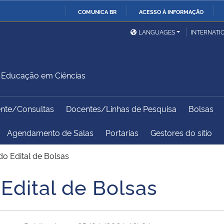
COMUNICA BR
ACESSO À INFORMAÇÃO
Ministério da Defesa
Ministério das Relações
Mini
IR
LANGUAGES
INTERNATI
Exteriores
PARA
O
Ministério da Cidadania
Ministério da Saúde
Mini
CONTEÚDO
Educação em Ciências
ente/Consultas
Docentes/Linhas de Pesquisa
Bolsas
Ministério do
Controladoria-Geral da
Mini
Desenvolvimento Regional
União
Famí
Agendamento de Salas
Portarias
Gestores do sítio
Hum
do Edital de Bolsas
Advocacia-Geral da União
Banco Central do Brasil
Plan
 Edital de Bolsas