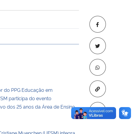
e transferência
Copiar para áre
r do PPG Educação em
SM participa do evento
o dos 25 anos da Área de Ensino
Cristiane Muenchen (UFSM) integra