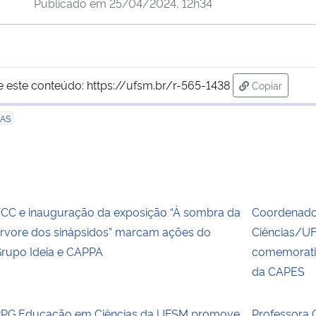
Publicado em
25/04/2024, 12h34
e este conteúdo:
https://ufsm.br/r-565-1438
Copiar
para área d
IAS
CC e inauguração da exposição “À sombra da
Coordenado
rvore dos sinápsidos” marcam ações do
Ciências/UF
rupo Ideia e CAPPA
comemorativ
da CAPES
PG Educação em Ciências da UFSM promove
Professora 