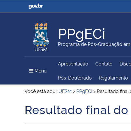
Casa Civil
Ministério da Justiça e
Segurança Pública
PPgECi
Ministério da Agricultura,
Ministério da Educação
Programa de Pós-Graduação em 
Pecuária e Abastecimento
Apresentação
Contato
Disc
Ministério do Meio Ambiente
Ministério do Turismo
Menu Principal do Sítio
Menu
Pós-Doutorado
Regulamento
Você está aqui:
UFSM
>
PPgECi
>
Resultado final 
Secretaria de Governo
Gabinete de Segurança
Resultado final do
Início do conteúdo
Institucional