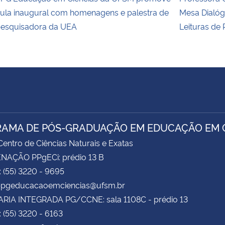
ula inaugural com homenagens e palestra de
Mesa Dialóg
esquisadora da UEA
Leituras de 
AMA DE PÓS-GRADUAÇÃO EM EDUCAÇÃO EM C
entro de Ciências Naturais e Exatas
AÇÃO PPgECi: prédio 13 B
: (55) 3220 - 9695
 ppgeducacaoemciencias@ufsm.br
RIA INTEGRADA PG/CCNE: sala 1108C - prédio 13
: (55) 3220 - 6163