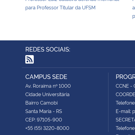
para Professor Titular da UFSM
a
p
REDES SOCIAIS:
RSS
CAMPUS SEDE
PROGR
Av. Roraima nº 1000
CCNE - C
Cidade Universitária
COORDEN
Bairro Camobi
Telefone
Santa Maria - RS
E-mail:
CEP: 97105-900
SECRETA
+55 (55) 3220-8000
Telefone