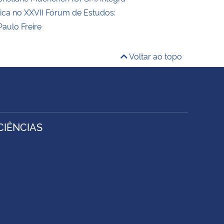
ica no XXVII Fórum de Estudos:
Paulo Freire
Voltar ao topo
IÊNCIAS