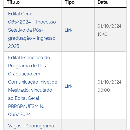
Título
Tipo
Data
Edital Geral -
Secretaria-Geral
065/2024 – Processo
01/10/2024
Secretaria de Governo
Seletivo da Pós-
Link
15:46
graduação – Ingresso
Gabinete de Segurança Institucional
2025
Edital Específico do
Advocacia-Geral da União
Programa de Pós-
Graduação em
Banco Central do Brasil
Comunicação, nível de
01/10/2024
Link
Mestrado, vinculado
00:00
Planalto
ao Edital Geral
PRPGP/UFSM N.
065/2024
Vagas e Cronograma