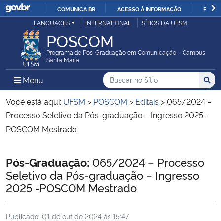
COMUNICA BR
ACESSO À INFORMAÇÃO
PARTI
Casa Civil
LANGUAGES
INTERNATIONAL
SÍTIOS DA UFSM
IR
POSCOM
PARA
Ministério da Justiça e Segurança Pública
O
Programa de Pós-Graduação em Comunicação – Campus
Santa Maria
CONTEÚDO
Ministério da Defesa
Buscar no no Sítio
Busca
Busca:
Menu Principal do Sítio
Menu
Busc
Ministério das Relações Exteriores
Você está aqui:
UFSM
>
POSCOM
>
Editais
>
065/2024 –
Processo Seletivo da Pós-graduação – Ingresso 2025 -
Ministério da Economia
POSCOM Mestrado
Ministério da Infraestrutura
Início do conteúdo
Pós-Graduação:
065/2024 – Processo
Seletivo da Pós-graduação – Ingresso
Ministério da Agricultura, Pecuária e Abastecimento
2025 -POSCOM Mestrado
Ministério da Educação
Publicado:
01 de out de 2024 às 15:47