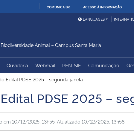
COMUNICA BR
ACESSO À INFORMAÇÃO
Ministério da Defesa
Ministério das Relações
Mini
IR
LANGUAGES
INTERNATI
Exteriores
PARA
O
Ministério da Cidadania
Ministério da Saúde
Mini
CONTEÚDO
iodiversidade Animal – Campus Santa Maria
Ouvidoria
Webmail
PEN-SIE
Comunicação
Ges
Ministério do
Controladoria-Geral da
Mini
Desenvolvimento Regional
União
Famí
 do Edital PDSE 2025 – segunda janela
Hum
o Edital PDSE 2025 – se
Advocacia-Geral da União
Banco Central do Brasil
Plan
do em
10/12/2025, 13h55
. Atualizado
10/12/2025, 13h58