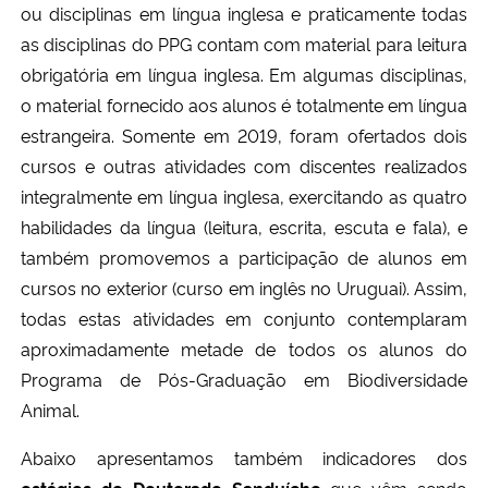
ou disciplinas em língua inglesa e praticamente todas
as disciplinas do PPG contam com material para leitura
Secretaria-Geral
obrigatória em língua inglesa. Em algumas disciplinas,
o material fornecido aos alunos é totalmente em língua
Secretaria de Governo
estrangeira. Somente em 2019, foram ofertados dois
cursos e outras atividades com discentes realizados
Gabinete de Segurança Institucional
integralmente em língua inglesa, exercitando as quatro
Advocacia-Geral da União
habilidades da língua (leitura, escrita, escuta e fala), e
também promovemos a participação de alunos em
Banco Central do Brasil
cursos no exterior (curso em inglês no Uruguai). Assim,
todas estas atividades em conjunto contemplaram
Planalto
aproximadamente metade de todos os alunos do
Programa de Pós-Graduação em Biodiversidade
Animal.
Abaixo apresentamos também indicadores dos
estágios de Doutorado Sanduíche
que vêm sendo