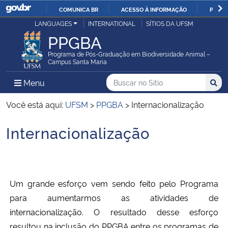
COMUNICA BR
ACESSO À INFORMAÇÃO
PARTI
Casa Civil
LANGUAGES
INTERNATIONAL
SÍTIOS DA UFSM
IR
PPGBA
PARA
Ministério da Justiça e Segurança Pública
O
Programa de Pós-Graduação em Biodiversidade Animal –
Campus Santa Maria
CONTEÚDO
Ministério da Defesa
Buscar no no Sítio
Busca
Busca:
Menu Principal do Sítio
Menu
Busc
Ministério das Relações Exteriores
Você está aqui:
UFSM
>
PPGBA
>
Internacionalização
Internacionalização
Ministério da Economia
Início do conteúdo
Ministério da Infraestrutura
Um grande esforço vem sendo feito pelo Programa
Ministério da Agricultura, Pecuária e Abastecimento
para aumentarmos as atividades de
Ministério da Educação
internacionalização. O resultado desse esforço
resultou na inclusão do PPGBA entre os programas de