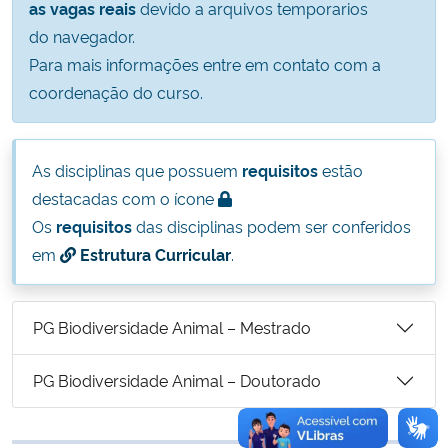
as vagas reais
devido a arquivos temporarios
Ministério da Cidadania
do navegador.
Para mais informações entre em contato com a
Ministério da Saúde
coordenação do curso.
Ministério de Minas e Energia
As disciplinas que possuem
requisitos
estão
Ministério da Ciência, Tecnologia, Inovações e Comunicações
destacadas com o ícone
Os
requisitos
das disciplinas podem ser conferidos
Ministério do Meio Ambiente
em
Estrutura Curricular
.
Ministério do Turismo
PG Biodiversidade Animal – Mestrado
Ministério do Desenvolvimento Regional
PG Biodiversidade Animal – Doutorado
Controladoria-Geral da União
Ministério da Mulher, da Família e dos Direitos Humanos