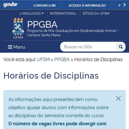
COMUNICA BR
ACESSO À INFORMAÇÃO
PARTI
Casa Civil
LANGUAGES
INTERNATIONAL
SÍTIOS DA UFSM
IR
PPGBA
PARA
Ministério da Justiça e Segurança Pública
O
Programa de Pós-Graduação em Biodiversidade Animal –
Campus Santa Maria
CONTEÚDO
Ministério da Defesa
Buscar no no Sítio
Busca
Busca:
Menu Principal do Sítio
Menu
Busc
Ministério das Relações Exteriores
Você está aqui:
UFSM
>
PPGBA
>
Horários de Disciplinas
Horários de Disciplinas
Ministério da Economia
Início do conteúdo
Ministério da Infraestrutura
As informações aqui presentes tem como
Ministério da Agricultura, Pecuária e Abastecimento
objetivo ajudar alunos com informações sobre
as disciplinas do semestre corrente do curso.
Ministério da Educação
O número de vagas livres pode divergir com