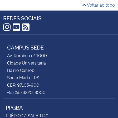
Voltar ao topo
Secretaria-Geral
REDES SOCIAIS:
Secretaria de Governo
Instagram
YouTube
RSS
Gabinete de Segurança Institucional
CAMPUS SEDE
Advocacia-Geral da União
Av. Roraima nº 1000
Cidade Universitária
Banco Central do Brasil
Bairro Camobi
Santa Maria - RS
Planalto
CEP: 97105-900
+55 (55) 3220-8000
PPGBA
PRÉDIO 17, SALA 1140