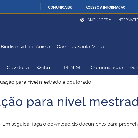
COMUNICA BR
ACESSO À INFORMAÇÃO
Ministério da Defesa
Ministério das Relações
Mini
IR
LANGUAGES
INTERNATI
Exteriores
PARA
O
Ministério da Cidadania
Ministério da Saúde
Mini
CONTEÚDO
iodiversidade Animal – Campus Santa Maria
Ouvidoria
Webmail
PEN-SIE
Comunicação
Ges
Ministério do
Controladoria-Geral da
Mini
Desenvolvimento Regional
União
Famí
tuação para nível mestrado e doutorado
Hum
ação para nível mestra
Advocacia-Geral da União
Banco Central do Brasil
Plan
o. Em seguida, faça o download do documento para preench