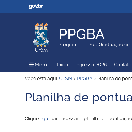
Casa Civil
Ministério da Justiça e
Segurança Pública
PPGBA
Ministério da Agricultura,
Ministério da Educação
Programa de Pós-Graduação em B
Pecuária e Abastecimento
Menu Principal do Sítio
Menu
Início
Ingresso 2026
Contato
Ministério do Meio Ambiente
Ministério do Turismo
Você está aqui:
UFSM
>
PPGBA
>
Planilha de pon
Planilha de pontu
Início do conteúdo
Secretaria de Governo
Gabinete de Segurança
Institucional
Clique
aqui
para acessar a planilha de pontuaçã