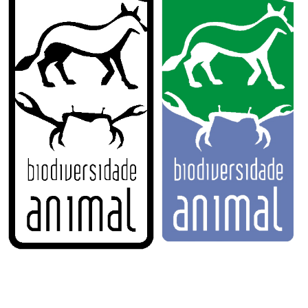
Secretaria-Geral
Secretaria de Governo
Gabinete de Segurança Institucional
Advocacia-Geral da União
Banco Central do Brasil
Planalto