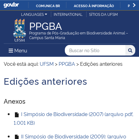
COMUNICA BR
ACESSO À INFORMAÇÃO
PARTI
Casa Civil
LANGUAGES
INTERNATIONAL
SÍTIOS DA UFSM
IR
PPGBA
PARA
Ministério da Justiça e Segurança Pública
O
Programa de Pós-Graduação em Biodiversidade Animal –
Campus Santa Maria
CONTEÚDO
Ministério da Defesa
Buscar no no Sítio
Busca
Busca:
Menu Principal do Sítio
Menu
Busc
Ministério das Relações Exteriores
Você está aqui:
UFSM
>
PPGBA
>
Edições anteriores
Edições anteriores
Ministério da Economia
Início do conteúdo
Ministério da Infraestrutura
Anexos
Ministério da Agricultura, Pecuária e Abastecimento
I Simpósio de Biodiversidade (2007) (arquivo pdf,
1.001 KB)
Ministério da Educação
II Simpósio de Biodiversidade (2009): (arquivo