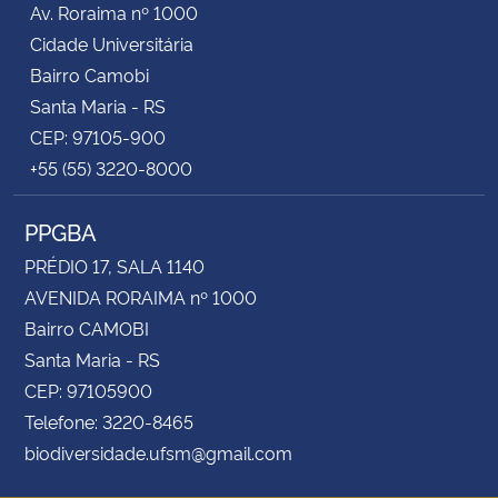
Av. Roraima nº 1000
Cidade Universitária
Secretaria-Geral
Bairro Camobi
Santa Maria - RS
Secretaria de Governo
CEP: 97105-900
+55 (55) 3220-8000
Gabinete de Segurança Institucional
PPGBA
Advocacia-Geral da União
PRÉDIO 17, SALA 1140
Banco Central do Brasil
AVENIDA RORAIMA nº 1000
Bairro CAMOBI
Planalto
Santa Maria - RS
CEP: 97105900
Telefone: 3220-8465
biodiversidade.ufsm@gmail.com