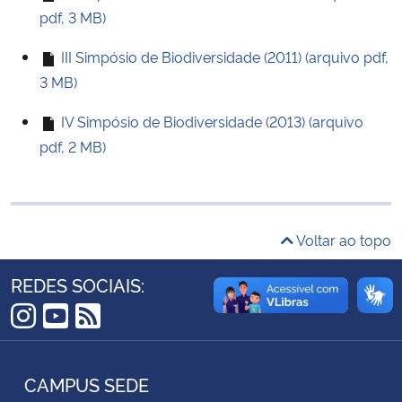
pdf, 3 MB)
Ministério da Cidadania
III Simpósio de Biodiversidade (2011) (arquivo pdf,
Ministério da Saúde
3 MB)
Ministério de Minas e Energia
IV Simpósio de Biodiversidade (2013) (arquivo
pdf, 2 MB)
Ministério da Ciência, Tecnologia, Inovações e Comunicações
Ministério do Meio Ambiente
Voltar ao topo
Ministério do Turismo
REDES SOCIAIS:
Ministério do Desenvolvimento Regional
Instagram
YouTube
RSS
Controladoria-Geral da União
CAMPUS SEDE
Ministério da Mulher, da Família e dos Direitos Humanos