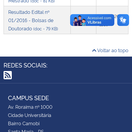
Mestrado
(doc - 81 KB)
Resultado Edital nº
Secretaria-Geral
20/02/2019
01/2016 - Bolsas de
Resultado
11:10
Doutorado
(doc - 79 KB)
Secretaria de Governo
Gabinete de Segurança Institucional
Voltar ao topo
Advocacia-Geral da União
REDES SOCIAIS:
Banco Central do Brasil
RSS
Planalto
CAMPUS SEDE
Av. Roraima nº 1000
Cidade Universitária
Bairro Camobi
Santa Maria - RS