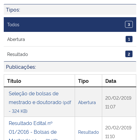
Ministério da Cidadania
Tipos:
Ministério da Saúde
Todos
3
Ministério de Minas e Energia
Abertura
1
Resultado
2
Ministério da Ciência, Tecnologia, Inovações e Comunicações
Publicações:
Ministério do Meio Ambiente
Título
Tipo
Data
Ministério do Turismo
Seleção de bolsas de
20/02/2019
mestrado e doutorado
(pdf
Abertura
Ministério do Desenvolvimento Regional
11:07
- 324 KB)
Controladoria-Geral da União
Resultado Edital nº
20/02/2019
01/2016 - Bolsas de
Resultado
11:10
Ministério da Mulher, da Família e dos Direitos Humanos