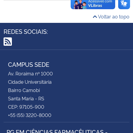
Secretaria-Geral
Voltar ao topo
Secretaria de Governo
REDES SOCIAIS:
Gabinete de Segurança Institucional
RSS
Advocacia-Geral da União
CAMPUS SEDE
Av. Roraima nº 1000
Banco Central do Brasil
Cidade Universitária
Bairro Camobi
Planalto
Santa Maria - RS
CEP: 97105-900
+55 (55) 3220-8000
PG EM CIÊNCIAS FARMACÊUTICAS -