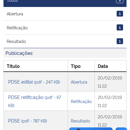
Ministério da Cidadania
Abertura
1
Ministério da Saúde
Retificação
1
Ministério de Minas e Energia
Resultado
1
Ministério da Ciência, Tecnologia, Inovações e Comunicações
Publicações:
Título
Tipo
Data
Ministério do Meio Ambiente
20/02/2019
PDSE edital
(pdf - 247 KB)
Abertura
Ministério do Turismo
11:22
PDSE retificação
(pdf - 67
20/02/2019
Ministério do Desenvolvimento Regional
Retificação
KB)
11:22
Controladoria-Geral da União
20/02/2019
PDSE
(pdf - 787 KB)
Resultado
11:22
Ministério da Mulher, da Família e dos Direitos Humanos