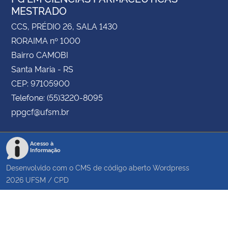
MESTRADO
CCS, PRÉDIO 26, SALA 1430
RORAIMA nº 1000
Bairro CAMOBI
Santa Maria - RS
CEP: 97105900
Telefone: (55)3220-8095
ppgcf@ufsm.br
Acesso à
Informação
Desenvolvido com o CMS de código aberto
Wordpress
2026
UFSM
/
CPD