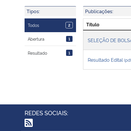
Tipos:
Publicações:
Título
Todos
2
Abertura
1
SELEÇÃO DE BOL
Resultado
1
Resultado Edital
(pd
REDES SOCIAIS: