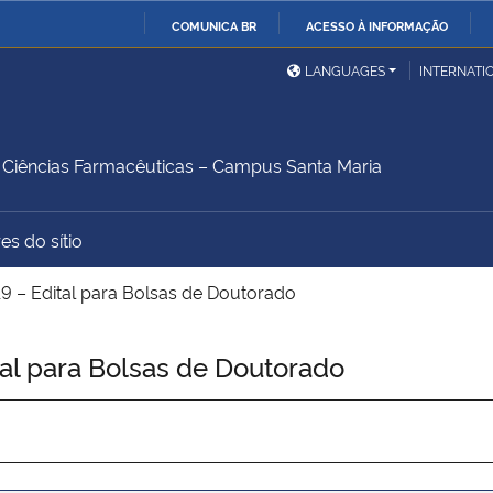
COMUNICA BR
ACESSO À INFORMAÇÃO
Ministério da Defesa
Ministério das Relações
Mini
IR
LANGUAGES
INTERNATI
Exteriores
PARA
O
Ministério da Cidadania
Ministério da Saúde
Mini
CONTEÚDO
iências Farmacêuticas – Campus Santa Maria
es do sítio
Ministério do
Controladoria-Geral da
Mini
Desenvolvimento Regional
União
Famí
 – Edital para Bolsas de Doutorado
Hum
al para Bolsas de Doutorado
Advocacia-Geral da União
Banco Central do Brasil
Plan