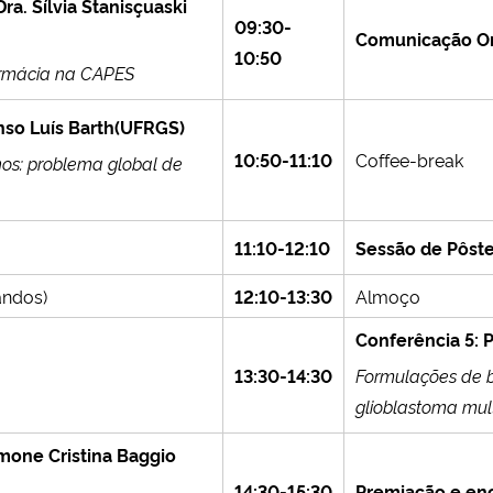
Dra. Sílvia Stanisçuaski
09:30-
Comunicação Or
10:50
armácia na CAPES
nso Luís Barth
(UFRGS)
10:50-11:10
Coffee-break
nos: problema global de
11:10-12:10
Sessão de Pôste
andos)
12:10-13:30
Almoço
Conferência 5: P
13:30-14:30
Formulações de b
glioblastoma mul
imone Cristina Baggio
14:30-15:30
Premiação e en