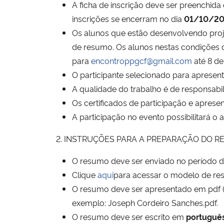
A ficha de inscrição deve ser preenchida
inscrições se encerram no dia
01/10/20
Os alunos que estão desenvolvendo proj
de resumo. Os alunos nestas condições d
para
encontroppgcf@gmail.com
até 8 de
O participante selecionado para apresent
A qualidade do trabalho é de responsabi
Os certificados de participação e aprese
A participação no evento possibilitará o
2. INSTRUÇÕES PARA A PREPARAÇÃO DO 
O resumo deve ser enviado no período 
Clique
aqui
para acessar o modelo de re
O resumo deve ser apresentado em pdf (
exemplo: Joseph Cordeiro Sanches.pdf.
O resumo deve ser escrito em
portuguê