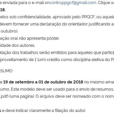
 e enviada para o e-mail
encontroppgcf@gmail.com
. Clique
a
18.
etos sob confidencialidade, aprovado pelo PPGCF, ou aquele
evem fornecer uma declaração do orientador justificando a 
 outubro).
ação oral não apresenta pôster.
lidade dos autores.
ntação dos trabalhos serão emitidos para aqueles que partic
 aproveitamento de 1 (um) crédito como disciplina eletiva do
RESUMO
de
19 de setembro a 01 de outubro de 2018
no mesmo email 
sumo. Este modelo deve ser usado para o envio de resumos.
.pdf) (uma página). O arquivo deve ser nomeado com o nom
s
e deve indicar claramente a filiação do autor.