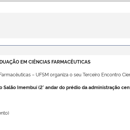
ADUAÇÃO EM CIÊNCIAS FARMACÊUTICAS
rmacêuticas – UFSM organiza o seu Terceiro Encontro Cient
o Salão Imembuí (2° andar do prédio da administração cent
ento)