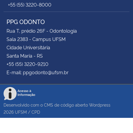
+55 (55) 3220-8000
PPG ODONTO
Rua T, prédio 26F - Odontologia
Sala 2383 - Campus UFSM
Cidade Universitária
Santa Maria - RS
+55 (55) 3220-9210
E-mail: ppgodonto@ufsm.br
Acesso à
Informação
Desenvolvido com o CMS de código aberto
Wordpress
2026
UFSM
/
CPD