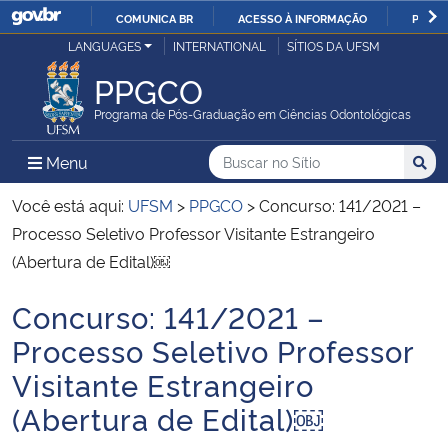
COMUNICA BR
ACESSO À INFORMAÇÃO
PARTI
Casa Civil
LANGUAGES
INTERNATIONAL
SÍTIOS DA UFSM
IR
PARA
PPGCO
Ministério da Justiça e Segurança Pública
O
Programa de Pós-Graduação em Ciências Odontológicas
CONTEÚDO
Ministério da Defesa
Buscar no no Sítio
Busca
Busca:
Menu Principal do Sítio
Menu
Busc
Ministério das Relações Exteriores
Você está aqui:
UFSM
>
PPGCO
>
Concurso: 141/2021 –
Processo Seletivo Professor Visitante Estrangeiro
Ministério da Economia
(Abertura de Edital)￼
Concurso: 141/2021 –
Ministério da Infraestrutura
Início do conteúdo
Processo Seletivo Professor
Ministério da Agricultura, Pecuária e Abastecimento
Visitante Estrangeiro
(Abertura de Edital)￼
Ministério da Educação