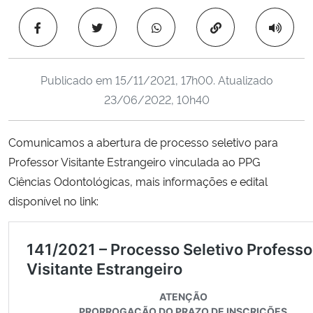
Ministério da Cidadania
Copiar para área 
Ministério da Saúde
Publicado em
15/11/2021, 17h00
. Atualizado
Ministério de Minas e Energia
23/06/2022, 10h40
Ministério da Ciência, Tecnologia, Inovações e Comunicações
Comunicamos a abertura de processo seletivo para
Professor Visitante Estrangeiro vinculada ao PPG
Ministério do Meio Ambiente
Ciências Odontológicas, mais informações e edital
Ministério do Turismo
disponível no link:
Ministério do Desenvolvimento Regional
Controladoria-Geral da União
Ministério da Mulher, da Família e dos Direitos Humanos